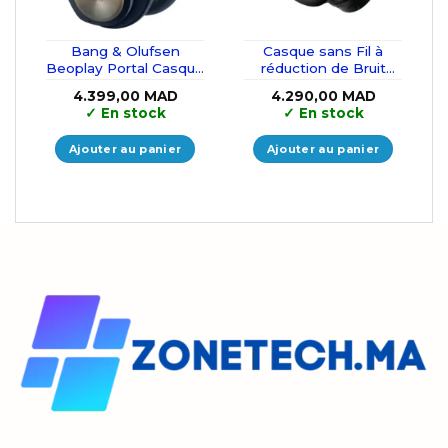
Bang & Olufsen
Casque sans Fil à
Beoplay Portal Casque
réduction de Bruit
Gaming Xbox
Bose QuietComfort
4.399,00
MAD
4.290,00
MAD
(Noir)
✓
En stock
✓
En stock
Ajouter au panier
Ajouter au panier