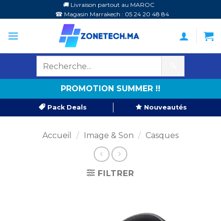
Passer
🚚 Livraison partout au MAROC
☎ Magasin Marrakech : 05 24 20 48 84
au
contenu
🔍
PROMOTION SUMMER !!
Pack Deals
Nouveautés
Accueil
/
Image & Son
/
Casques
FILTRER