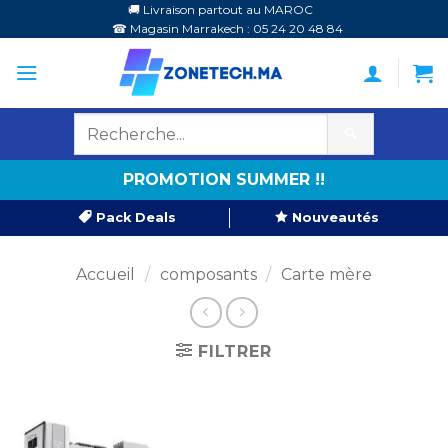
Passer
🚚 Livraison partout au MAROC
☎ Magasin Marrakech : 05 24 20 48 84
au
contenu
🔍
PROMOTION SUMMER !!
Pack Deals
Nouveautés
Accueil
/
composants
/
Carte mère
FILTRER