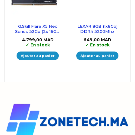
G.Skill Flare X5 Neo
LEXAR 8GB (1x8Go)
Series 32Go (2x 16Go)
DDR4 3200Mhz
DDR5 6000 MHz
4.799,00
MAD
649,00
MAD
CL36
✓
En stock
✓
En stock
Ajouter au panier
Ajouter au panier