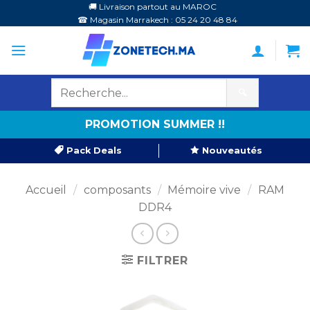
Passer
🚚 Livraison partout au MAROC
☎ Magasin Marrakech : 05 24 20 48 84
au
contenu
🔍
PROMOTION SUMMER !!
Pack Deals
Nouveautés
Accueil
/
composants
/
Mémoire vive
/
RAM
DDR4
FILTRER