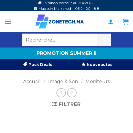
Passer
🚚 Livraison partout au MAROC
☎ Magasin Marrakech : 05 24 20 48 84
au
contenu
🔍
PROMOTION SUMMER !!
Pack Deals
Nouveautés
Accueil
/
Image & Son
/
Moniteurs
FILTRER