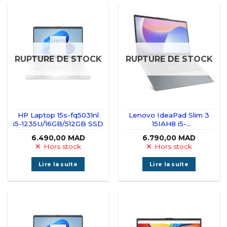
RUPTURE DE STOCK
RUPTURE DE STOCK
HP Laptop 15s-fq5031nl
Lenovo IdeaPad Slim 3
i5-1235U/16GB/512GB SSD
15IAH8 i5-
12450H/8GB/512GB
6.490,00
MAD
6.790,00
MAD
SSD/15.6″
Hors stock
Hors stock
Lire la suite
Lire la suite