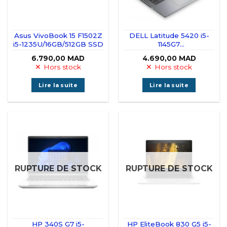
Asus VivoBook 15 F1502Z
DELL Latitude 5420 i5-
i5-1235U/16GB/512GB SSD
1145G7
vPRO/16GO/256GO SSD
6.790,00
MAD
4.690,00
MAD
Hors stock
Hors stock
Lire la suite
Lire la suite
RUPTURE DE STOCK
RUPTURE DE STOCK
HP 340S G7 i5-
HP EliteBook 830 G5 i5-