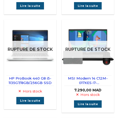
Lire la suite
Lire la suite
RUPTURE DE STOCK
RUPTURE DE STOCK
HP ProBook 440 G8 i5-
MSI Modern 14 C12M-
1135G7/8GB/256GB SSD
017XES i7-
1255U/16GO/512GB SSD
7.290,00
MAD
Hors stock
14″
Hors stock
Lire la suite
Lire la suite