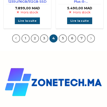
1255U/16GB/512GB SSD
Plus i5-
1135G7/8GO/256GO SSD
7.899,00
MAD
5.490,00
MAD
Tactile
Hors stock
Hors stock
Lire la suite
Lire la suite
1
2
3
4
5
6
7