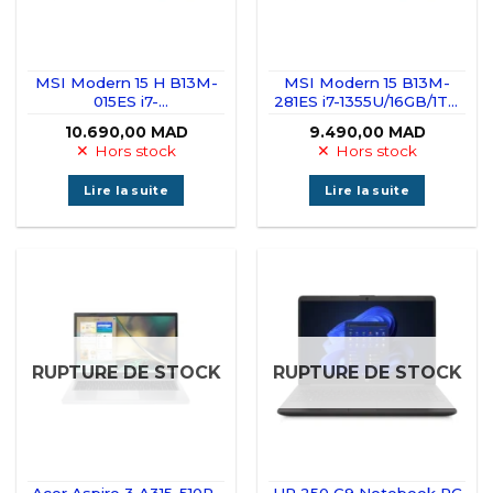
MSI Modern 15 H B13M-
MSI Modern 15 B13M-
015ES i7-
281ES i7-1355U/16GB/1TB
13620H/32GB/1TB
SSD/15.6″ IPS
10.690,00
MAD
9.490,00
MAD
SSD/15.6″ IPS
Hors stock
Hors stock
Lire la suite
Lire la suite
RUPTURE DE STOCK
RUPTURE DE STOCK
Acer Aspire 3 A315-510P-
HP 250 G9 Notebook PC