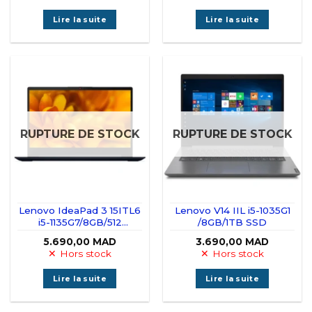
Lire la suite
Lire la suite
RUPTURE DE STOCK
RUPTURE DE STOCK
Lenovo IdeaPad 3 15ITL6
Lenovo V14 IIL i5-1035G1
i5-1135G7/8GB/512
/8GB/1TB SSD
SSD/15.6″
5.690,00
MAD
3.690,00
MAD
Hors stock
Hors stock
Lire la suite
Lire la suite