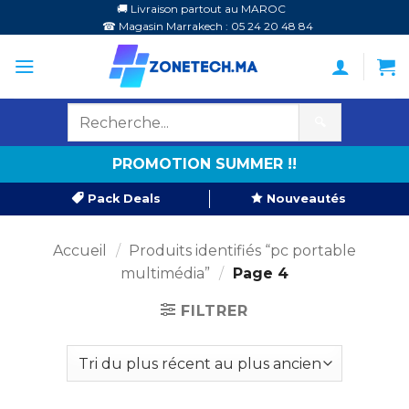
Passer
🚚 Livraison partout au MAROC
☎ Magasin Marrakech : 05 24 20 48 84
au
contenu
🔍
PROMOTION SUMMER !!
Pack Deals
Nouveautés
Accueil
/
Produits identifiés “pc portable
multimédia”
/
Page 4
FILTRER