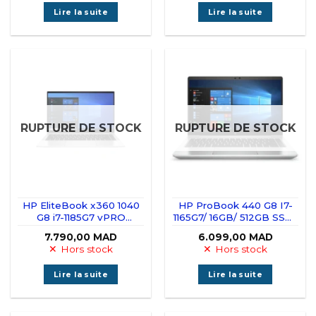
Lire la suite
Lire la suite
RUPTURE DE STOCK
RUPTURE DE STOCK
HP EliteBook x360 1040
HP ProBook 440 G8 I7-
G8 i7-1185G7 vPRO
1165G7/ 16GB/ 512GB SSD/
/32GB/512GB SSD Tactile
14″ FHD
7.790,00
MAD
6.099,00
MAD
360°
Hors stock
Hors stock
Lire la suite
Lire la suite