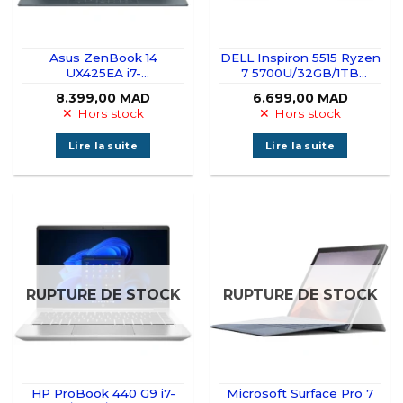
Asus ZenBook 14
DELL Inspiron 5515 Ryzen
UX425EA i7-
7 5700U/32GB/1TB
1165G7/16GB/512GB SSD
SSD/Tactile
8.399,00
MAD
6.699,00
MAD
Hors stock
Hors stock
Lire la suite
Lire la suite
RUPTURE DE STOCK
RUPTURE DE STOCK
HP ProBook 440 G9 i7-
Microsoft Surface Pro 7