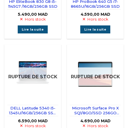
HP EliteBook 830 G8 i5-
HP ProBook 640 G5 i7-
1145G7 /16GB/256GB SSD
8665U/16GB/256GB SSD
5.490,00
MAD
4.590,00
MAD
Hors stock
Hors stock
Lire la suite
Lire la suite
RUPTURE DE STOCK
RUPTURE DE STOCK
DELL Latitude 5340 i5-
Microsoft Surface Pro X
1345U/16GB/256GB SSD
SQ1/8GO/SSD 256GO
Tactile 360°
Tactile
6.590,00
MAD
4.690,00
MAD
Hors stock
Hors stock