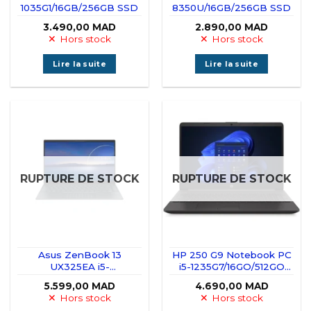
1035G1/16GB/256GB SSD
8350U/16GB/256GB SSD
3.490,00
MAD
2.890,00
MAD
Hors stock
Hors stock
Lire la suite
Lire la suite
RUPTURE DE STOCK
RUPTURE DE STOCK
Asus ZenBook 13
HP 250 G9 Notebook PC
UX325EA i5-
i5-1235G7/16GO/512GO
1135G7/16GB/512GB SSD
SSD
5.599,00
MAD
4.690,00
MAD
Hors stock
Hors stock