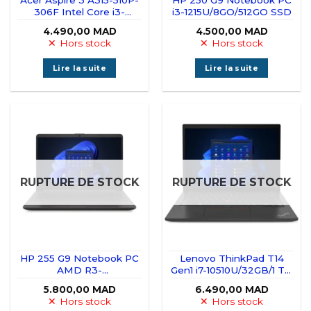
306F Intel Core i3-
i3-1215U/8GO/512GO SSD
N305/8 Go/512 Go
4.490,00
MAD
4.500,00
MAD
SSD/15,6″
Hors stock
Hors stock
Lire la suite
Lire la suite
RUPTURE DE STOCK
RUPTURE DE STOCK
HP 255 G9 Notebook PC
Lenovo ThinkPad T14
AMD R3-
Gen1 i7-10510U/32GB/1 TB
5425U/8GO/512GO SSD
SSD/ Nvidia MX330
5.800,00
MAD
6.490,00
MAD
Hors stock
Hors stock