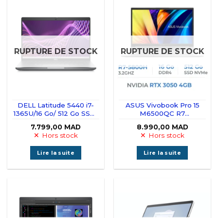
RUPTURE DE STOCK
RUPTURE DE STOCK
DELL Latitude 5440 i7-
ASUS Vivobook Pro 15
1365U/16 Go/ 512 Go SSD/
M6500QC R7
14″FHD
5800H/16GB/512GB
7.799,00
MAD
8.990,00
MAD
SSD/RTX 3050/15.6″ FHD
Hors stock
Hors stock
Lire la suite
Lire la suite