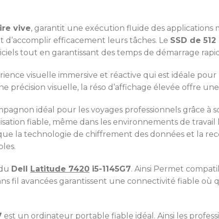
re vive
, garantit une exécution fluide des applications
t d’accomplir efficacement leurs tâches. Le
SSD de 512
giciels tout en garantissant des temps de démarrage rapi
ence visuelle immersive et réactive qui est idéale pour l
e précision visuelle, la réso d’affichage élevée offre une
pagnon idéal pour les voyages professionnels grâce à s
isation fiable, même dans les environnements de travail les
 que la technologie de chiffrement des données et la rec
les.
 du
Dell
Latitude 7420
i5-1145G7
. Ainsi Permet compati
ans fil avancées garantissent une connectivité fiable où 
7
est un ordinateur portable fiable idéal. Ainsi les profe