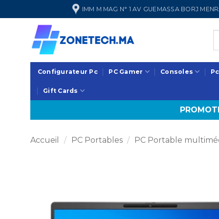
Passer
IMM M MAG N° 1 AV GUEMASSA BORJ ME
au
contenu
Configurateur Pc
PC Gamer
Consoles
Pc
Gift Cards
PROMOTI
Accueil
/
PC Portables
/
PC Portable multimé