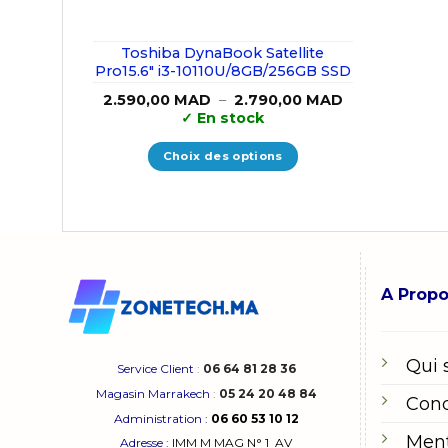
Toshiba DynaBook Satellite
Pro15.6″ i3-10110U/8GB/256GB SSD
Plage
2.590,00
MAD
–
2.790,00
MAD
de
✓
En stock
prix :
2.590,00 MAD
à
Choix des options
2.790,00 MAD
Ce
produit
a
plusieurs
variations.
A Prop
Les
options
peuvent
Qui
être
Service Client
:
06 64 81 28 36
choisies
Magasin Marrakech
:
05 24 20 48 84
Cond
sur
Administration
:
06 60 53 10 12
la
Ment
Adresse
:
IMM M MAG N° 1
AV