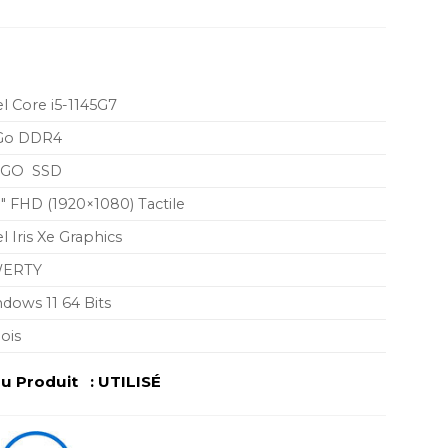
el Core i5-1145G7
 Go DDR4
2 GO SSD
3″ FHD (1920×1080) Tactile
el Iris Xe Graphics
ERTY
dows 11 64 Bits
ois
 Produit : UTILISÉ