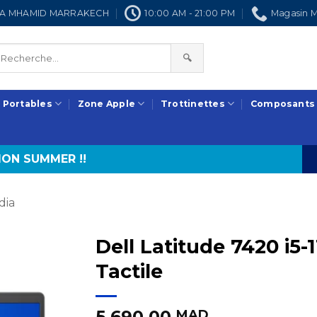
NRA MHAMID MARRAKECH
10:00 AM - 21:00 PM
Magasin M
🔍
 Portables
Zone Apple
Trottinettes
Composants
ON SUMMER !!
dia
Dell Latitude 7420 i
Tactile
5.690,00
MAD