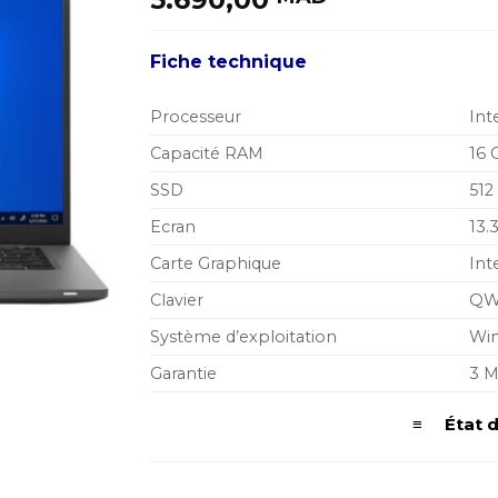
Fiche technique
Processeur
Int
Capacité RAM
16
SSD
51
Ecran
13.
Carte Graphique
Int
Clavier
QW
Système d’exploitation
Win
Garantie
3 M
≡ État du