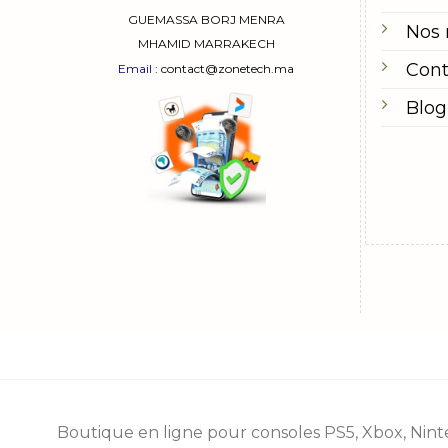
page
GUEMASSA
BORJ MENRA
Nos
du
MHAMID MARRAKECH
produit
Cont
Email
: contact@zonetech.ma
Blog
Boutique en ligne pour consoles
PS5
,
Xbox
,
Nint