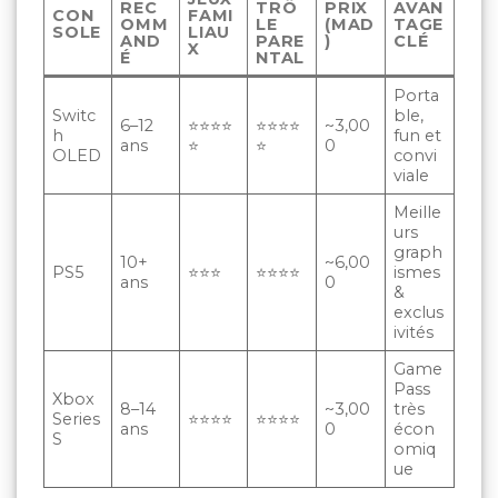
REC
TRÔ
PRIX
AVAN
CON
FAMI
OMM
LE
(MAD
TAGE
SOLE
LIAU
AND
PARE
)
CLÉ
X
É
NTAL
Porta
Switc
ble,
6–12
⭐⭐⭐⭐
⭐⭐⭐⭐
~3,00
h
fun et
ans
⭐
⭐
0
OLED
convi
viale
Meille
urs
graph
10+
~6,00
PS5
⭐⭐⭐
⭐⭐⭐⭐
ismes
ans
0
&
exclus
ivités
Game
Pass
Xbox
8–14
~3,00
très
Series
⭐⭐⭐⭐
⭐⭐⭐⭐
ans
0
écon
S
omiq
ue