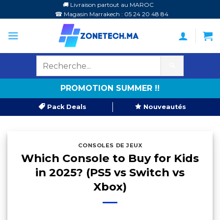
Passer
🚚 Livraison partout au MAROC
☎ Magasin Marrakech : 05 24 20 48 84
au
contenu
🔍
PROMOTION SUMMER !!
Pack Deals
Nouveautés
CONSOLES DE JEUX
Which Console to Buy for Kids
in 2025? (PS5 vs Switch vs
Xbox)