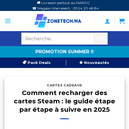
Passer
🚚 Livraison partout au MAROC
☎ Magasin Marrakech : 05 24 20 48 84
au
contenu
🔍
PROMOTION SUMMER !!
Pack Deals
Nouveautés
CARTES CADEAUX
Comment recharger des
cartes Steam : le guide étape
par étape à suivre en 2025