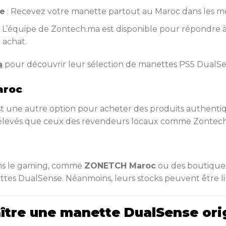
le
: Recevez votre manette partout au Maroc dans les mei
: L’équipe de Zontech.ma est disponible pour répondre à
 achat.
a
pour découvrir leur sélection de manettes PS5 DualS
aroc
t une autre option pour acheter des produits authentiq
élevés que ceux des revendeurs locaux comme Zontech
dans le gaming, comme
ZONETCH Maroc
ou des boutiques
es DualSense. Néanmoins, leurs stocks peuvent être li
tre une manette DualSense orig