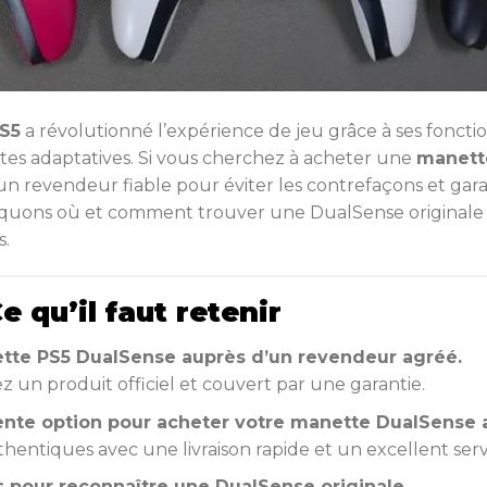
PS5
a révolutionné l’expérience de jeu grâce à ses foncti
ttes adaptatives. Si vous cherchez à acheter une
manett
sir un revendeur fiable pour éviter les contrefaçons et ga
pliquons où et comment trouver une DualSense original
s.
 qu’il faut retenir
tte PS5 DualSense auprès d’un revendeur agréé.
z un produit officiel et couvert par une garantie.
ente option pour acheter votre manette DualSense 
hentiques avec une livraison rapide et un excellent servi
es pour reconnaître une DualSense originale.