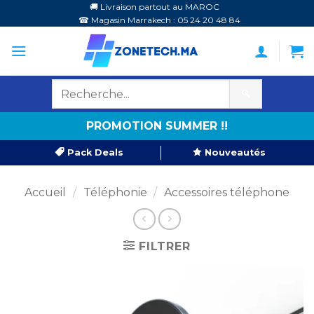
Passer
🚚 Livraison partout au MAROC
☎ Magasin Marrakech : 05 24 20 48 84
au
contenu
🔍
PROMOTION SUMMER !!
Pack Deals
Nouveautés
Accueil
/
Téléphonie
/
Accessoires téléphone
FILTRER