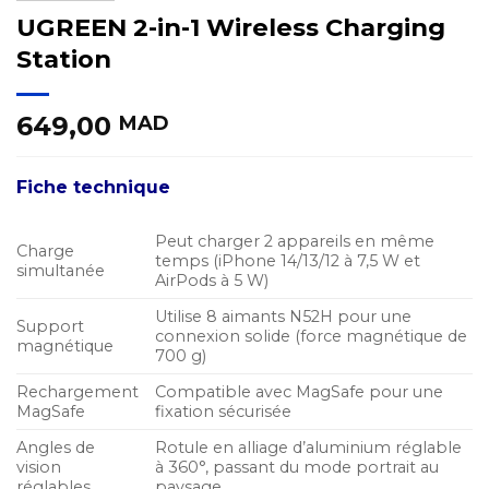
UGREEN 2-in-1 Wireless Charging
Station
649,00
MAD
Fiche technique
Peut charger 2 appareils en même
Charge
temps (iPhone 14/13/12 à 7,5 W et
simultanée
AirPods à 5 W)
Utilise 8 aimants N52H pour une
Support
connexion solide (force magnétique de
magnétique
700 g)
Rechargement
Compatible avec MagSafe pour une
MagSafe
fixation sécurisée
Angles de
Rotule en alliage d’aluminium réglable
vision
à 360°, passant du mode portrait au
réglables
paysage