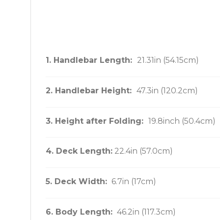
1. Handlebar Length:
21.31in (54.15cm)
2. Handlebar Height:
47.3in (120.2cm)
3. Height after Folding:
19.8inch (50.4cm)
4. Deck Length:
22.4in (57.0cm)
5. Deck Width:
6.7in (17cm)
6. Body Length:
46.2in (117.3cm)