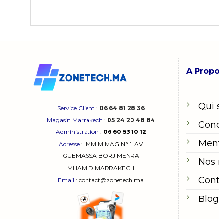
A Prop
Qui
Service Client
:
06 64 81 28 36
Magasin Marrakech
:
05 24 20 48 84
Cond
Administration
:
06 60 53 10 12
Ment
Adresse
:
IMM M MAG N° 1
AV
GUEMASSA
BORJ MENRA
Nos
MHAMID MARRAKECH
Cont
Email
: contact@zonetech.ma
Blog