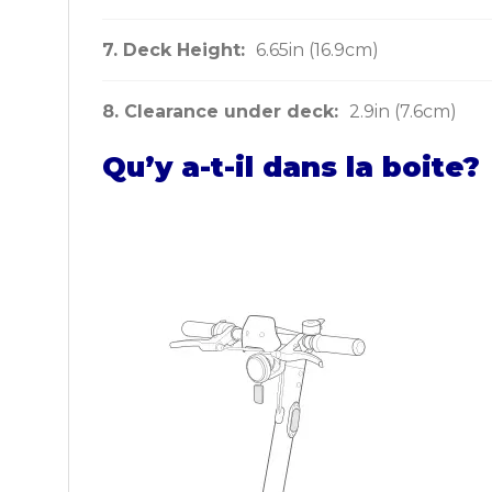
7. Deck Height:
6.65in (16.9cm)
8. Clearance under deck:
2.9in (7.6cm)
Qu’y a-t-il dans la boite?