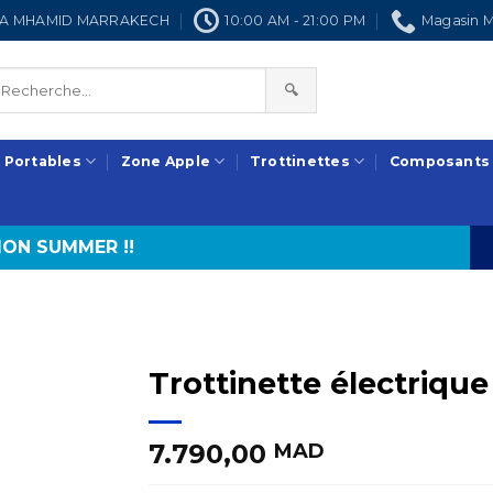
NRA MHAMID MARRAKECH
10:00 AM - 21:00 PM
Magasin M
🔍
 Portables
Zone Apple
Trottinettes
Composants
ON SUMMER !!
Trottinette électriqu
7.790,00
MAD