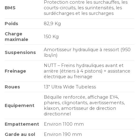
Protection contre les surchauffes, les
BMS
courts-circuits, les surintensités, les
surdécharges et les surcharges
Poids
82,9 Kg
Charge
150 Kg
maximale
Amortisseur hydraulique à ressort (950
Suspensions
lbs/in)
NUTT – Freins hydrauliques avant et
Freinage
arrière (étriers à 4 pistons) + assistance
électrique au freinage
Roues
13″ Ultra Wide Tubeless
Béquille renforcée, affichage EY4,
phares, clignotants, avertissements,
Equipement
klaxon, amortisseur de direction
directionnel
Empattement
Environ 1100 mm
Garde au sol
Environ 190 mm