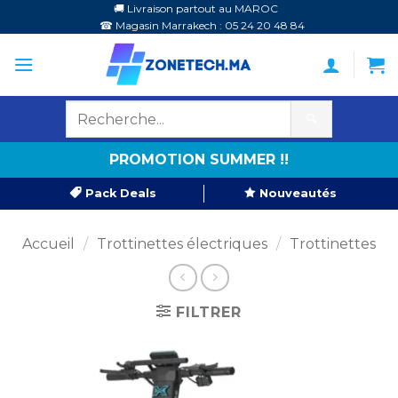
Passer
🚚 Livraison partout au MAROC
☎ Magasin Marrakech : 05 24 20 48 84
au
contenu
🔍
PROMOTION SUMMER !!
Pack Deals
Nouveautés
Accueil
/
Trottinettes électriques
/
Trottinettes
FILTRER