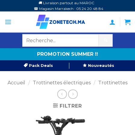
Passer
🚚 Livraison partout au MAROC
☎ Magasin Marrakech : 05 24 20 48 84
au
contenu
🔍
PROMOTION SUMMER !!
Pack Deals
Nouveautés
Accueil
/
Trottinettes électriques
/
Trottinettes
FILTRER