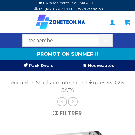
Passer
🚚 Livraison partout au MAROC
☎ Magasin Marrakech : 05 24 20 48 84
au
contenu
🔍
PROMOTION SUMMER !!
Pack Deals
Nouveautés
Accueil
/
Stockage Interne
/
Disques SSD 2.5
SATA
FILTRER