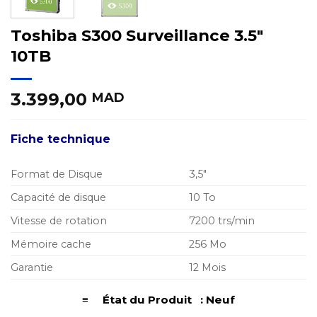
Toshiba S300 Surveillance 3.5″
10TB
3.399,00
MAD
Fiche technique
Format de Disque
3,5″
Capacité de disque
10 To
Vitesse de rotation
7200 trs/min
Mémoire cache
256 Mo
Garantie
12 Mois
≡ État du Produit : Neuf