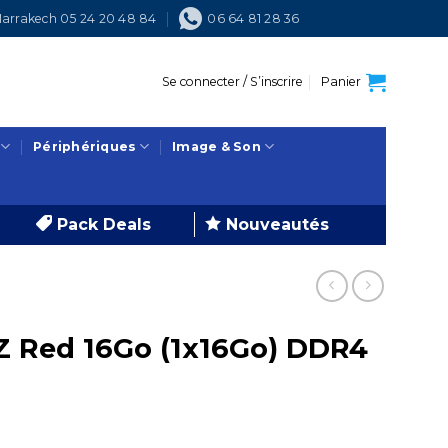
arrakech 05 24 20 48 84
06 64 81 28 36
Se connecter / S’inscrire
Panier
Périphériques
Image & Son
Pack Deals
Nouveautés
 Red 16Go (1x16Go) DDR4