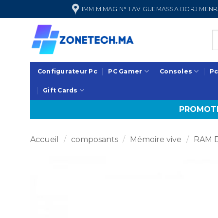
Passer
IMM M MAG N° 1 AV GUEMASSA BORJ ME
au
contenu
Configurateur Pc
PC Gamer
Consoles
Pc
Gift Cards
PROMOTI
Accueil
/
composants
/
Mémoire vive
/
RAM 