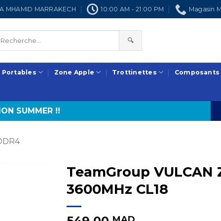
NRA MHAMID MARRAKECH
10:00 AM - 21:00 PM
Magasin M
🔍
 Portables
Zone Apple
Trottinettes
Composants
ON SUMMER !!
DDR4
TeamGroup VULCAN Z
3600MHz CL18
549,00
MAD