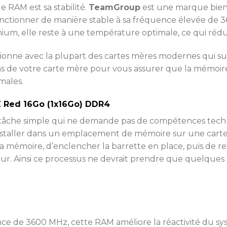
e RAM est sa stabilité.
TeamGroup
est une marque bien é
ctionner de manière stable à sa fréquence élevée de 
um, elle reste à une température optimale, ce qui rédui
ionne avec la plupart des cartes mères modernes qui sup
ations de votre carte mère pour vous assurer que la mémo
males.
Z Red 16Go (1x16Go) DDR4
tâche simple qui ne demande pas de compétences techn
nstaller dans un emplacement de mémoire sur une carte m
a mémoire, d’enclencher la barrette en place, puis de ref
our. Ainsi ce processus ne devrait prendre que quelques
 de 3600 MHz, cette RAM améliore la réactivité du systè