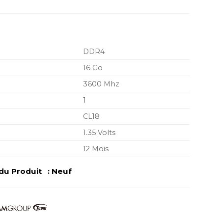
DDR4
16 Go
3600 Mhz
1
CL18
1.35 Volts
12 Mois
u Produit : Neuf