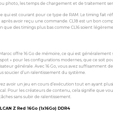
o ou photo, les temps de chargement et de traitement se
ce qui est courant pour ce type de RAM. Le timing fait 
près avoir reçu une commande. CL18 est un bon compro
n que des timings plus bas comme CL16 soient légèremen
Maroc offre 16 Go de mémoire, ce qui est généralement su
pot » pour les configurations modernes, que ce soit po
lisateur générale. Avec 16 Go, vous avez suffisamment 
us soucier d’un ralentissement du système.
uvez avoir un jeu en cours d’exécution tout en ayant plu
al. Pour les créateurs de contenu, cela signifie que vous
tâches sans subir de ralentissement.
VULCAN Z Red 16Go (1x16Go) DDR4