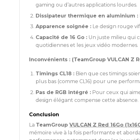
gaming ou d’autres applications lourdes.
Dissipateur thermique en aluminium :
Apparence soignée :
Le design rouge vi
Capacité de 16 Go :
Un juste milieu qui c
quotidiennes et les jeux vidéo modernes.
Inconvénients : (TeamGroup VULCAN Z R
Timings CL18 :
Bien que ces timings soien
plus bas (comme CL16) pour une performa
Pas de RGB intégré :
Pour ceux qui aimen
design élégant compense cette absence.
Conclusion
La
TeamGroup
VULCAN Z Red 16Go (1x16
mémoire vive à la fois performante et abord