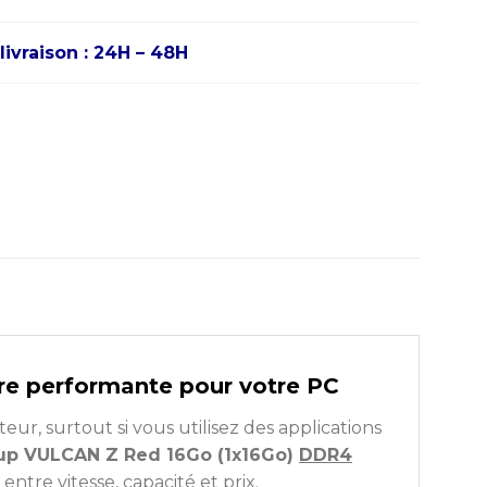
livraison : 24H – 48H
e performante pour votre PC
ur, surtout si vous utilisez des applications
p VULCAN Z Red 16Go (1x16Go)
DDR4
tre vitesse, capacité et prix.