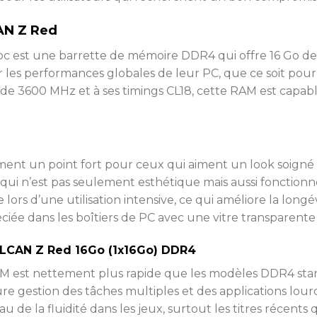
AN Z Red
oc est une barrette de mémoire DDR4 qui offre 16 Go de
er les performances globales de leur PC, que ce soit pou
de 3600 MHz et à ses timings CL18, cette RAM est capabl
ent un point fort pour ceux qui aiment un look soigné d
ui n’est pas seulement esthétique mais aussi fonctionne
rs d’une utilisation intensive, ce qui améliore la longé
ciée dans les boîtiers de PC avec une vitre transparent
LCAN Z Red 16Go (1x16Go) DDR4
M est nettement plus rapide que les modèles DDR4 sta
re gestion des tâches multiples et des applications lour
 de la fluidité dans les jeux, surtout les titres récen