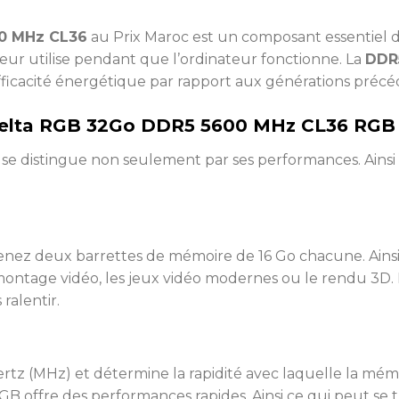
0 MHz CL36
au Prix Maroc est un composant essentiel d
ur utilise pendant que l’ordinateur fonctionne. La
DDR
 efficacité énergétique par rapport aux générations pré
 Delta RGB 32Go DDR5 5600 MHz CL36 RGB
e distingue non seulement par ses performances. Ainsi ma
enez deux barrettes de mémoire de 16 Go chacune. Ainsi 
 montage vidéo, les jeux vidéo modernes ou le rendu 3D
ralentir.
tz (MHz) et détermine la rapidité avec laquelle la mém
B offre des performances rapides. Ainsi ce qui peut se 