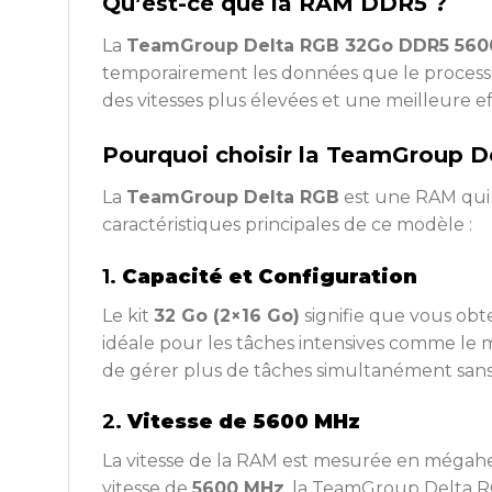
Qu’est-ce que la RAM DDR5 ?
La
TeamGroup Delta RGB 32Go DDR5 560
temporairement les données que le processe
des vitesses plus élevées et une meilleure
Pourquoi choisir la TeamGroup
La
TeamGroup Delta RGB
est une RAM qui s
caractéristiques principales de ce modèle :
1.
Capacité et Configuration
Le kit
32 Go (2×16 Go)
signifie que vous obt
idéale pour les tâches intensives comme le
de gérer plus de tâches simultanément sans 
2.
Vitesse de 5600 MHz
La vitesse de la RAM est mesurée en mégaher
vitesse de
5600 MHz
, la TeamGroup Delta RG