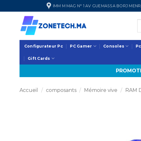
Passer
IMM M MAG N° 1 AV GUEMASSA BORJ ME
au
contenu
Configurateur Pc
PC Gamer
Consoles
Pc
Gift Cards
PROMOTI
Accueil
/
composants
/
Mémoire vive
/
RAM 