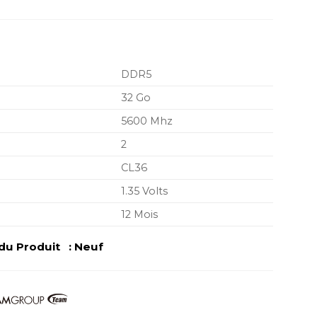
DDR5
32 Go
5600 Mhz
2
CL36
1.35 Volts
12 Mois
u Produit : Neuf