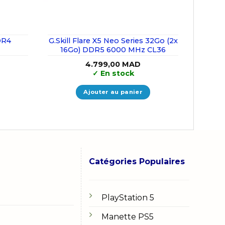
DR4
G.Skill Flare X5 Neo Series 32Go (2x
16Go) DDR5 6000 MHz CL36
4.799,00
MAD
✓
En stock
Ajouter au panier
Catégories Populaires
PlayStation 5
Manette PS5