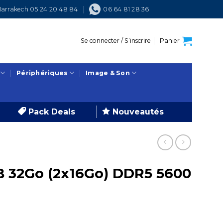
arrakech 05 24 20 48 84
06 64 81 28 36
Se connecter / S’inscrire
Panier
Périphériques
Image & Son
Pack Deals
Nouveautés
 32Go (2x16Go) DDR5 5600