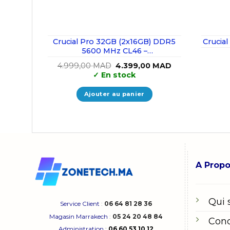
Crucial Pro 32GB (2x16GB) DDR5
Crucia
5600 MHz CL46 –
CP2K16G56C46U5
Le
Le
4.999,00
MAD
4.399,00
MAD
prix
prix
✓
En stock
initial
actuel
était :
est :
4.999,00 MAD.
4.399,00 MAD.
Ajouter au panier
A Prop
Qui
Service Client
:
06 64 81 28 36
Magasin Marrakech
:
05 24 20 48 84
Cond
Administration
:
06 60 53 10 12