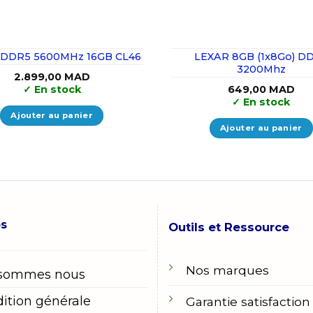
l DDR5 5600MHz 16GB CL46
LEXAR 8GB (1x8Go) D
3200Mhz
2.899,00
MAD
✓
En stock
649,00
MAD
✓
En stock
Ajouter au panier
Ajouter au panier
os
Outils et Ressource
Nos marques
 sommes nous
ition générale
Garantie satisfaction