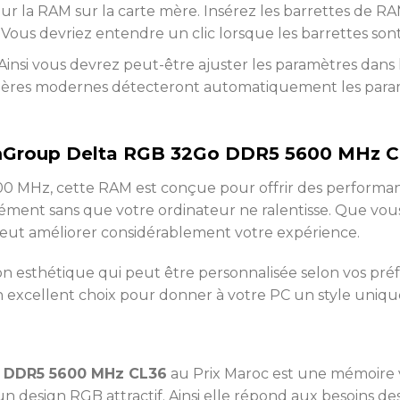
ur la RAM sur la carte mère. Insérez les barrettes de 
 Vous devriez entendre un clic lorsque les barrettes son
. Ainsi vous devrez peut-être ajuster les paramètres dan
mères modernes détecteront automatiquement les paramèt
mGroup Delta RGB 32Go DDR5 5600 MHz C
600 MHz, cette RAM est conçue pour offrir des performa
nément sans que votre ordinateur ne ralentisse. Que vo
peut améliorer considérablement votre expérience.
n esthétique qui peut être personnalisée selon vos préf
n excellent choix pour donner à votre PC un style uniqu
) DDR5 5600 MHz CL36
au Prix Maroc est une mémoire v
n design RGB attractif. Ainsi elle répond aux besoins de