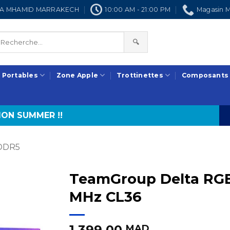
NRA MHAMID MARRAKECH
10:00 AM - 21:00 PM
Magasin M
🔍
 Portables
Zone Apple
Trottinettes
Composants
ON SUMMER !!
DDR5
TeamGroup Delta RGB
MHz CL36
1.399,00
MAD