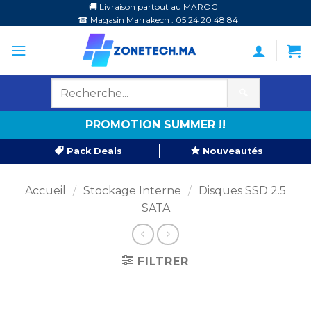
Passer
🚚 Livraison partout au MAROC
☎ Magasin Marrakech : 05 24 20 48 84
au
contenu
🔍
PROMOTION SUMMER !!
Pack Deals
Nouveautés
Accueil
/
Stockage Interne
/
Disques SSD 2.5
SATA
FILTRER