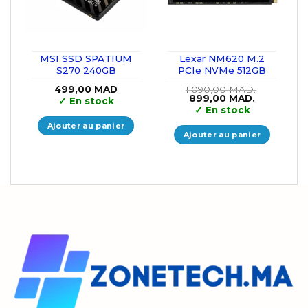
MSI SSD SPATIUM
Lexar NM620 M.2
S270 240GB
PCIe NVMe 512GB
499,00
MAD
1.090,00
MAD.
Le
Le
899,00
MAD.
✓
En stock
prix
prix
✓
En stock
initial
actuel
était :
est :
Ajouter au panier
1.090,00 MAD..
899,00 MA
Ajouter au panier