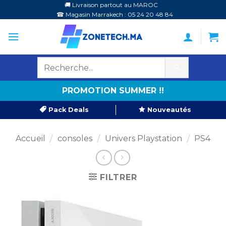
Passer
🚚 Livraison partout au MAROC
☎ Magasin Marrakech : 05 24 20 48 84
au
contenu
🔍
PROMOTION SUMMER !!
Pack Deals
Nouveautés
Accueil
/
consoles
/
Univers Playstation
/
PS4
FILTRER