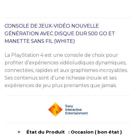
de
prix :
1.900
à
CONSOLE
DE JEUX-VIDÉO NOUVELLE
2.100
GÉNÉRATION AVEC DISQUE DUR 500 GO ET
MANETTE SANS FIL (WHITE)
La PlayStation 4 est une console de choix pour
profiter d’expériences vidéoludiques dynamiques,
connectées, rapides et aux graphismes incroyables.
Ses contenus sont d’une richesse inouïe et ses
expériences de jeu plus prenantes que jamais.
≡ État du Produit : Occasion ( bon état )