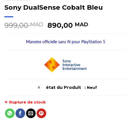
Sony DualSense Cobalt Bleu
Le
Le
999,00
890,00
MAD
MAD
prix
prix
initial
actuel
Manette officielle sans fil pour PlayStation 5
était :
est :
999,00 MAD.
890,00 MA
≡ état du Produit :
Neuf
Rupture de stock