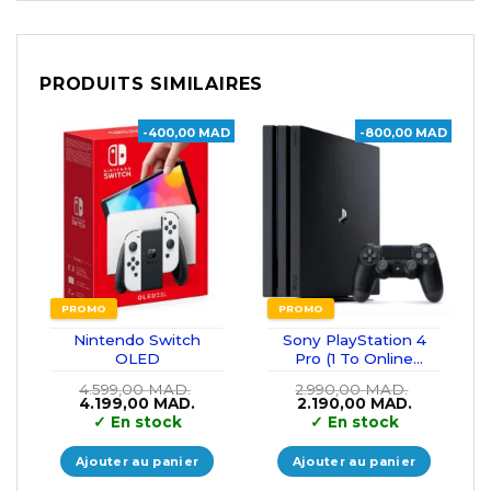
PRODUITS SIMILAIRES
-400,00 MAD
-800,00 MAD
PROMO
PROMO
Nintendo Switch
Sony PlayStation 4
OLED
Pro (1 To Online
occasion)
4.599,00
MAD.
2.990,00
MAD.
Le
Le
Le
Le
4.199,00
MAD.
2.190,00
MAD.
prix
prix
prix
prix
✓
En stock
✓
En stock
initial
actuel
initial
actuel
était :
est :
était :
est :
4.599,00 MAD..
4.199,00 MAD..
2.990,00 MAD..
2.190,00 
Ajouter au panier
Ajouter au panier