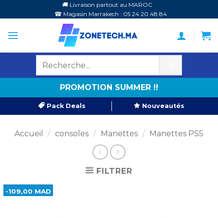
Passer
🚚 Livraison partout au MAROC
☎ Magasin Marrakech : 05 24 20 48 84
au
contenu
🔍
PROMOTION SUMMER !!
Pack Deals
Nouveautés
Accueil
/
consoles
/
Manettes
/
Manettes PS5
FILTRER
-109,00 MAD