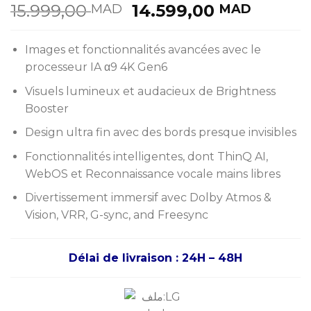
Le
Le
15.999,00
14.599,00
MAD
MAD
prix
prix
initial
actuel
Images et fonctionnalités avancées avec le
était :
est :
processeur IA α9 4K Gen6
15.999,00 MAD.
14.599
Visuels lumineux et audacieux de Brightness
Booster
Design ultra fin avec des bords presque invisibles
Fonctionnalités intelligentes, dont ThinQ AI,
WebOS et Reconnaissance vocale mains libres
Divertissement immersif avec Dolby Atmos &
Vision, VRR, G-sync, and Freesync
Délai de livraison : 24H – 48H