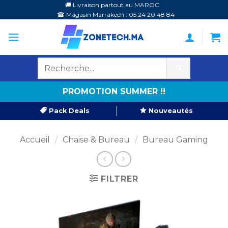
Passer
🚚 Livraison partout au MAROC
☎ Magasin Marrakech : 05 24 20 48 84
au
contenu
🔍
PROMOTION SUMMER !!
Pack Deals
Nouveautés
Accueil
/
Chaise & Bureau
/
Bureau Gaming
FILTRER