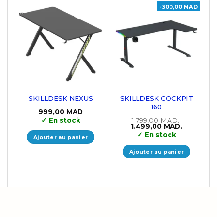
-300,00 MAD
SKILLDESK NEXUS
SKILLDESK COCKPIT
160
999,00
MAD
✓
En stock
1.799,00
MAD.
Le
Le
1.499,00
MAD.
prix
prix
✓
En stock
Ajouter au panier
initial
actuel
était :
est :
1.799,00 MAD..
1.499,00 M
Ajouter au panier