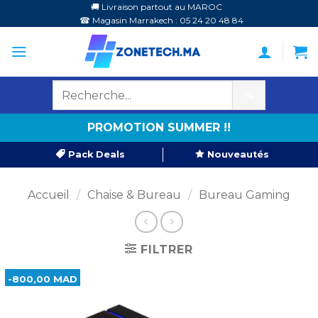
Passer
🚚 Livraison partout au MAROC
☎ Magasin Marrakech : 05 24 20 48 84
au
contenu
🔍
PROMOTION SUMMER !!
Pack Deals
Nouveautés
Accueil
/
Chaise & Bureau
/
Bureau Gaming
FILTRER
-800,00 MAD