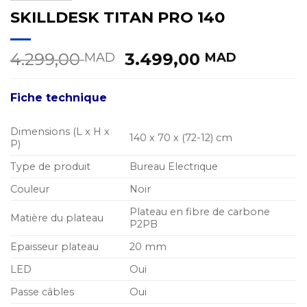
SKILLDESK TITAN PRO 140
Le
Le
4.299,00
3.499,00
MAD
MAD
prix
prix
initial
actuel
Fiche technique
était :
est :
4.299,00 MAD.
3.499,0
Dimensions (L x H x
140 x 70 x (72-12) cm
P)
Type de produit
Bureau Electrique
Couleur
Noir
Plateau en fibre de carbone
Matière du plateau
P2PB
Epaisseur plateau
20 mm
LED
Oui
Passe câbles
Oui