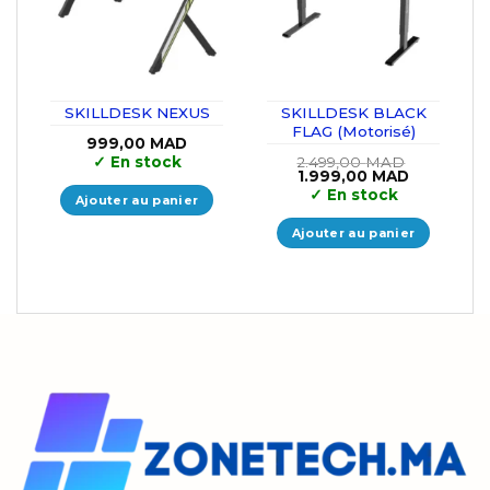
SKILLDESK NEXUS
SKILLDESK BLACK
FLAG (Motorisé)
999,00
MAD
✓
En stock
2.499,00
MAD
Le
Le
1.999,00
MAD
prix
prix
✓
En stock
Ajouter au panier
initial
actuel
était :
est :
2.499,00 MAD.
1.999,00 
Ajouter au panier