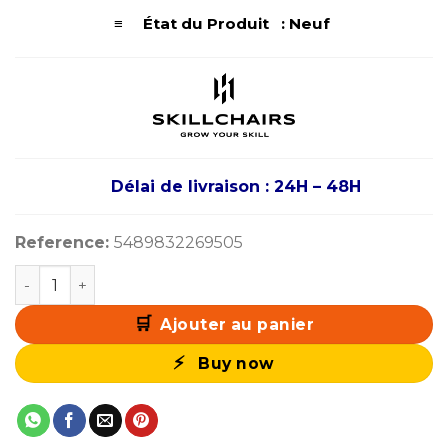
≡ État du Produit : Neuf
Délai de livraison : 24H – 48H
Reference:
5489832269505
quantité de SKILLDESK TITAN PRO 140
Ajouter au panier
Buy now