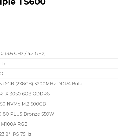
uple TS600
 (3.6 GHz / 4.2 GHz)
lth
RO
 16GB (2X8GB) 3200MHz DDR4 Bulk
 RTX 3050 6GB GDDR6
50 NVMe M.2 500GB
 80 PLUS Bronze 550W
 M100A RGB
3.8″ IPS 75Hz