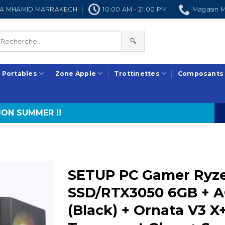
NRA MHAMID MARRAKECH
10:00 AM - 21:00 PM
Magasin M
🔍
 Portables
Zone Apple
Trottinettes
Composants
ON SUMMER !!
SETUP PC Gamer Ryze
SSD/RTX3050 6GB + A
(Black) + Ornata V3 X+