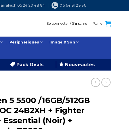
arrakech 05 24 20 48 84
06 64 81 28 36
Se connecter / S’inscrire
Panier
Périphériques
Image & Son
Pack Deals
Nouveautés
n 5 5500 /16GB/512GB
OC 24B2XH + Fighter
 Essential (Noir) +