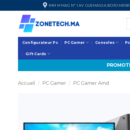
Passer
IMM M MAG N° 1 AV GUEMASSA BORJ ME
au
contenu
Configurateur Pc
PC Gamer
Consoles
Pc
Gift Cards
PROMOTI
Accueil
/
PC Gamer
/
PC Gamer Amd