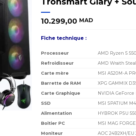
Tronsmart Glary + So
10.299,00
MAD
Fiche technique :
Processeur
AMD Ryzen 5 5500
Refroidisseur
AMD Wraith Stea
Carte mère
MSI A520M-A P
Barrette de RAM
XPG GAMMIX D35
Carte Graphique
NVIDIA GeForce
SSD
MSI SPATIUM M4
Alimentation
HYBROK PSU 550
Boîtier PC
MSI MAG FORGE
Moniteur
AOC 24B2XH/EU 2