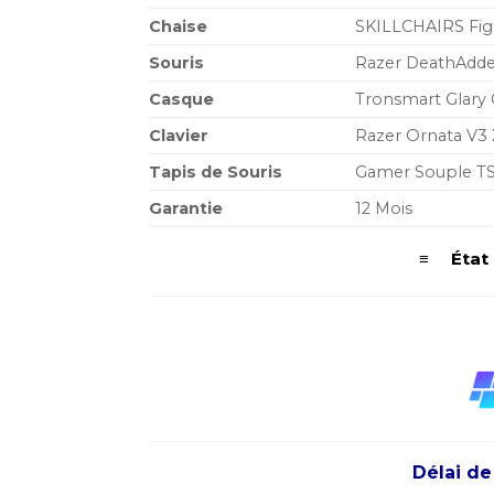
Chaise
SKILLCHAIRS Figh
Souris
Razer DeathAdder
Casque
Tronsmart Glary 
Clavier
Razer Ornata V3 
Tapis de Souris
Gamer Souple TS
Garantie
12 Mois
≡ État d
Délai de li