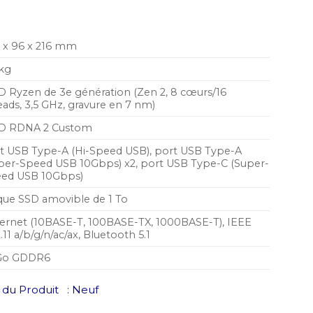
actuel
est :
AD.
7.599,00 MAD.
 x 96 x 216 mm
 kg
 Ryzen de 3e génération (Zen 2, 8 cœurs/16
eads, 3,5 GHz, gravure en 7 nm)
D RDNA 2 Custom
t USB Type-A (Hi-Speed USB), port USB Type-A
per-Speed USB 10Gbps) x2, port USB Type-C (Super-
ed USB 10Gbps)
que SSD amovible de 1 To
ernet (10BASE-T, 100BASE-TX, 1000BASE-T), IEEE
.11 a/b/g/n/ac/ax, Bluetooth 5.1
 Go GDDR6
du Produit : Neuf