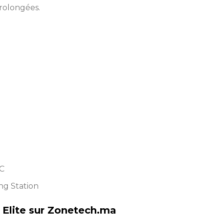
rolongées.
-C
ng Station
Elite sur Zonetech.ma