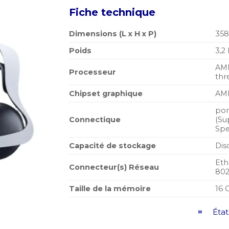
initial
Fiche technique
était :
7.999,00 M
Dimensions (L x H x P)
358
Poids
3,2
AMD
Processeur
thr
Chipset graphique
AM
por
Connectique
(Su
Spe
Capacité de stockage
Dis
Eth
Connecteur(s) Réseau
802
Taille de la mémoire
16
≡ État 