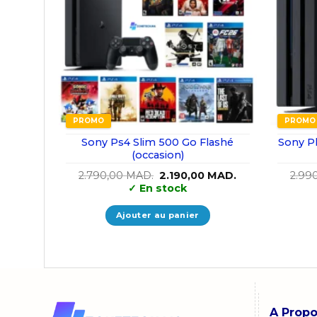
PROMO
PROMO
Sony Ps4 Slim 500 Go Flashé
Sony Pl
(occasion)
Le
Le
2.790,00
MAD.
2.190,00
MAD.
2.99
prix
prix
✓
En stock
initial
actuel
était :
est :
2.790,00 MAD..
2.190,00 MAD..
Ajouter au panier
A Prop