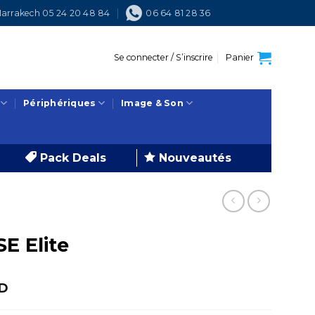
arrakech 05 24 20 48 84
06 64 81 28 36
Se connecter / S’inscrire
Panier
Périphériques
Image & Son
Pack Deals
Nouveautés
SE Elite
Le
D
prix