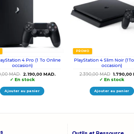
PROMO
ayStation 4 Pro (1 To Online
PlayStation 4 Slim Noir (1To Online
occasion)
occasion)
Le
Le
Le
0,00
MAD.
2.190,00
MAD.
2.390,00
MAD
1.790,00
prix
prix
prix
✓
En stock
✓
En stock
initial
actuel
initial
était :
est :
était :
2.990,00 MAD..
2.190,00 MAD..
2.390,00
Ajouter au panier
Ajouter au panier
os
Outils et Ressource