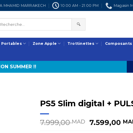
NRA MHAMID MARRAKECH
10:00 AM - 21:00 PM
Magasin M
🔍
 Portables
Zone Apple
Trottinettes
Composants
ON SUMMER !!
PS5 Slim digital + PUL
Le
7.999,00
7.599,00
MAD
MA
prix