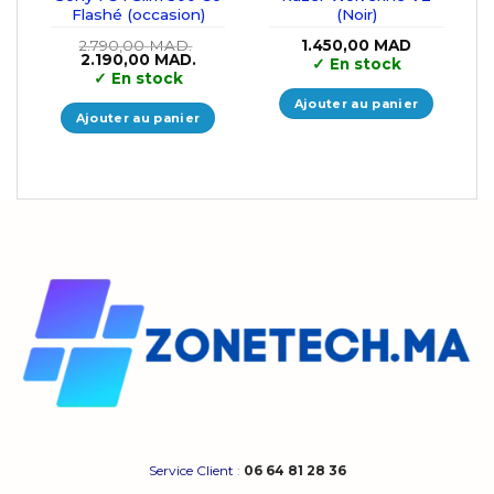
Flashé (occasion)
(Noir)
2.790,00
MAD.
1.450,00
MAD
Le
Le
2.190,00
MAD.
✓
En stock
prix
prix
✓
En stock
initial
actuel
était :
est :
Ajouter au panier
2.790,00 MAD..
2.190,00 MAD..
Ajouter au panier
Service Client
:
06 64 81 28 36