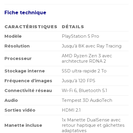
prix
prix
initial
actuel
Fiche technique
était :
est :
11.999,00 MAD.
10.799
CARACTÉRISTIQUES
DÉTAILS
Modèle
PlayStation 5 Pro
Résolution
Jusqu’à 8K avec Ray Tracing
AMD Ryzen Zen 3 avec
Processeur
architecture RDNA 2
Stockage interne
SSD ultra-rapide 2 To
Fréquence d’images
Jusqu’à 120 FPS
Connectivité réseau
Wi-Fi 6, Bluetooth 5.1
Audio
Tempest 3D AudioTech
Sorties vidéo
HDMI 2.1
1x Manette DualSense avec
Manette incluse
retour haptique et gâchettes
adaptatives