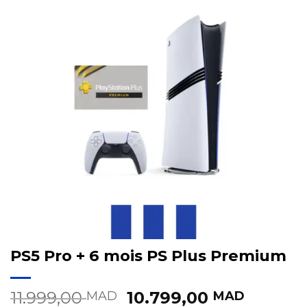
PS5 Pro + 6 mois PS Plus Premium
Le
Le
11.999,00
10.799,00
MAD
MAD