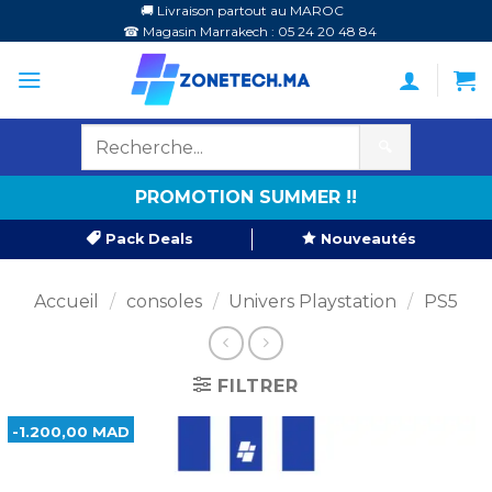
Passer
🚚 Livraison partout au MAROC
☎ Magasin Marrakech : 05 24 20 48 84
au
contenu
🔍
PROMOTION SUMMER !!
Pack Deals
Nouveautés
Accueil
/
consoles
/
Univers Playstation
/
PS5
FILTRER
-1.200,00 MAD