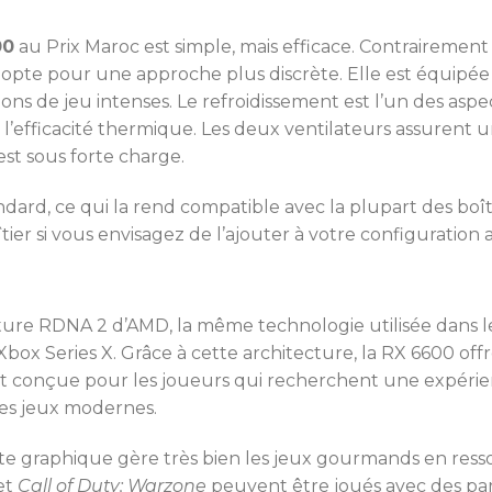
00
au Prix Maroc est simple, mais efficace. Contrairement
i opte pour une approche plus discrète. Elle est équipée
ns de jeu intenses. Le refroidissement est l’un des aspec
l’efficacité thermique. Les deux ventilateurs assurent u
st sous forte charge.
dard, ce qui la rend compatible avec la plupart des boît
r si vous envisagez de l’ajouter à votre configuration a
cture RDNA 2 d’AMD, la même technologie utilisée dans 
 Xbox Series X. Grâce à cette architecture, la RX 6600 of
st conçue pour les joueurs qui recherchent une expérien
des jeux modernes.
te graphique gère très bien les jeux gourmands en res
 et
Call of Duty: Warzone
peuvent être joués avec des pa