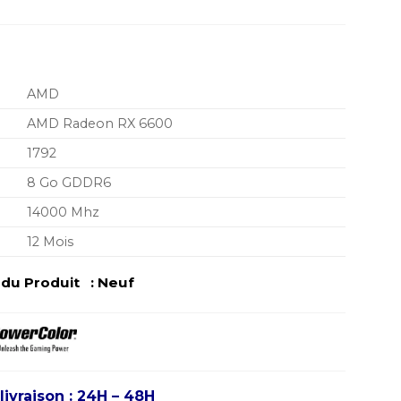
AMD
AMD Radeon RX 6600
1792
8 Go GDDR6
14000 Mhz
12 Mois
u Produit : Neuf
livraison : 24H – 48H