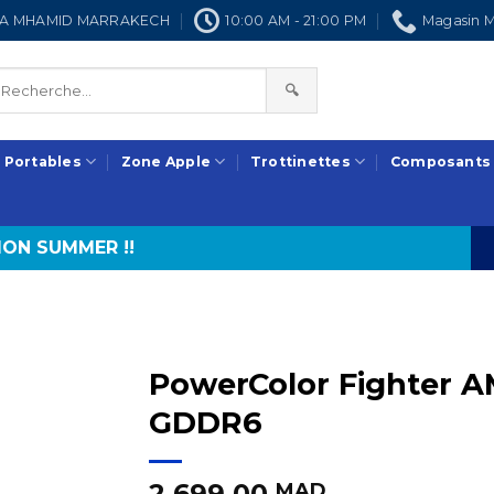
NRA MHAMID MARRAKECH
10:00 AM - 21:00 PM
Magasin M
🔍
 Portables
Zone Apple
Trottinettes
Composants
ON SUMMER !!
PowerColor Fighter 
GDDR6
2.699,00
MAD