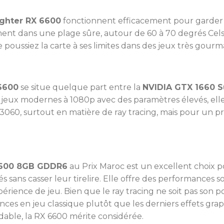
ghter RX 6600
fonctionnent efficacement pour garder la
nt dans une plage sûre, autour de 60 à 70 degrés Celsiu
 poussiez la carte à ses limites dans des jeux très gourm
6600
se situe quelque part entre la
NVIDIA GTX 1660 S
jeux modernes à 1080p avec des paramètres élevés, elle o
60, surtout en matière de ray tracing, mais pour un prix
600 8GB GDDR6
au Prix Maroc est un excellent choix p
sans casser leur tirelire. Elle offre des performances s
périence de jeu. Bien que le ray tracing ne soit pas son p
nces en jeu classique plutôt que les derniers effets gr
dable, la RX 6600 mérite considérée.