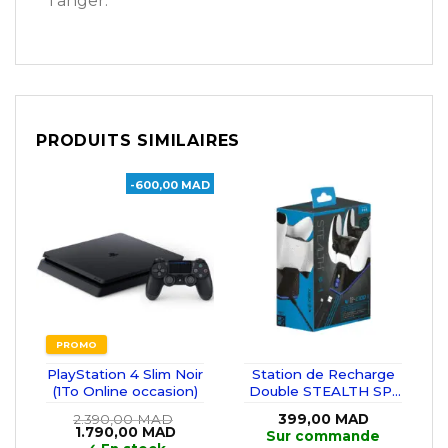
Tanger.
PRODUITS SIMILAIRES
-600,00 MAD
PROMO
PlayStation 4 Slim Noir
Station de Recharge
(1To Online occasion)
Double STEALTH SP-
C100 V avec câble Play
2.390,00
MAD
399,00
MAD
& Charge pour PS5
Le
Le
1.790,00
MAD
Sur commande
prix
prix