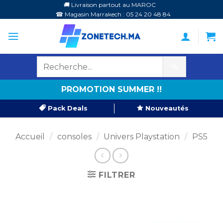
Passer
🚚 Livraison partout au MAROC
☎ Magasin Marrakech : 05 24 20 48 84
au
contenu
🔍
PROMOTION SUMMER !!
Pack Deals
Nouveautés
Accueil
/
consoles
/
Univers Playstation
/
PS5
FILTRER