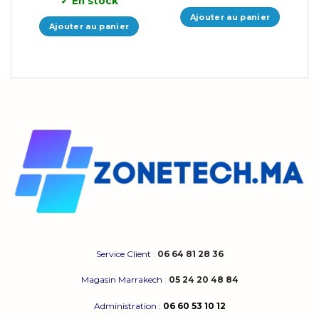
✓
En stock
initial
actuel
était :
est :
Ajouter au panier
2.390,00 MAD.
1.790,00 MAD.
Ajouter au panier
Service Client
:
06 64 81 28 36
Magasin Marrakech
:
05 24 20 48 84
Administration
:
06 60 53 10 12