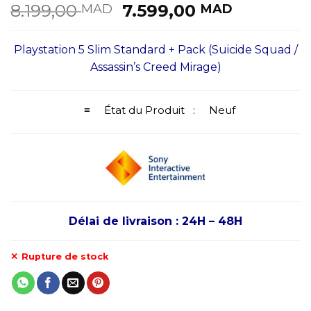
Le
Le
8.199,00
7.599,00
MAD
MAD
prix
prix
initial
actuel
Playstation 5 Slim Standard + Pack (Suicide Squad /
était :
est :
Assassin’s Creed Mirage)
8.199,00 MAD.
7.599,00
≡ État du Produit : Neuf
Délai de livraison : 24H – 48H
Rupture de stock