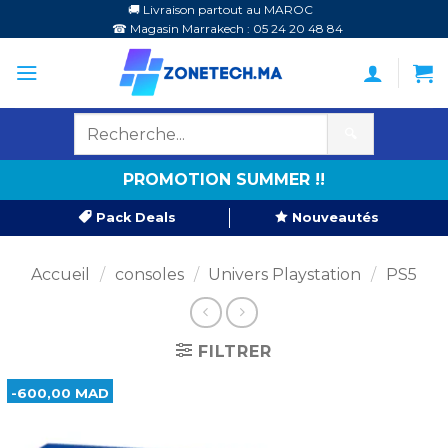
Passer
🚚 Livraison partout au MAROC
☎ Magasin Marrakech : 05 24 20 48 84
au
contenu
🔍
PROMOTION SUMMER !!
Pack Deals
Nouveautés
Accueil
/
consoles
/
Univers Playstation
/
PS5
FILTRER
-600,00 MAD