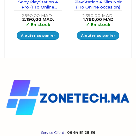
Sony PlayStation 4
PlayStation 4 Slim Noir
Pro (1 To Online
(1To Online occasion)
occasion)
2.990,00
MAD.
2.390,00
MAD
Le
Le
Le
Le
2.190,00
MAD.
1.790,00
MAD
prix
prix
prix
prix
✓
En stock
✓
En stock
initial
actuel
initial
actuel
était :
est :
était :
est :
2.990,00 MAD..
2.190,00 MAD..
2.390,00 MAD.
1.790,00 
Ajouter au panier
Ajouter au panier
Service Client
:
06 64 81 28 36