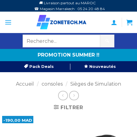
Passer
🚚 Livraison partout au MAROC
☎ Magasin Marrakech : 05 24 20 48 84
au
contenu
🔍
PROMOTION SUMMER !!
Pack Deals
Nouveautés
Accueil
/
consoles
/
Sièges de Simulation
FILTRER
-190,00 MAD