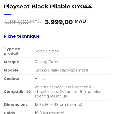
Playseat Black Pliable GY044
Le
Le
4.189,00
3.999,00
MAD
MAD
prix
prix
initial
actuel
Fiche technique
était :
est :
4.189,00 MAD.
3.999,0
Type de
Siège Gamer
produit
Marque
Racing Games
Modèle
Cockpit Rally Racinggames®
Couleur
Black
Volants et pédaliers Logitech®,
Compatibilité
Thrustmaster®, Fanatec® (modèles
spécifiques inclus)
Dimensions
130 x 50 x 98 cm (monté)
Poids
19,8 kg (monté)