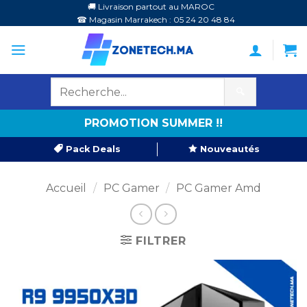
Passer
🚚 Livraison partout au MAROC
☎ Magasin Marrakech : 05 24 20 48 84
au
contenu
🔍
PROMOTION SUMMER !!
Pack Deals
Nouveautés
Accueil
/
PC Gamer
/
PC Gamer Amd
FILTRER