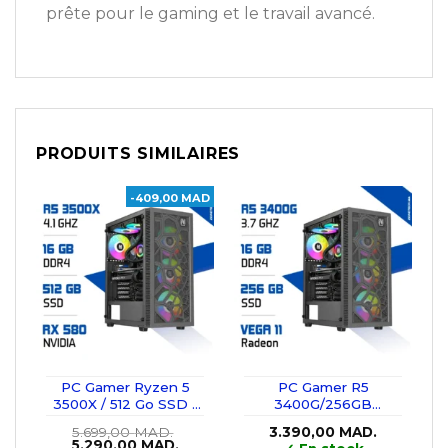
prête pour le gaming et le travail avancé.
PRODUITS SIMILAIRES
-409,00 MAD
PC Gamer Ryzen 5
PC Gamer R5
3500X / 512 Go SSD /
3400G/256GB
16 Go RAM / RX 580
SSD/16GB/Radeon
5.699,00
MAD.
3.390,00
MAD.
Vega11
Le
Le
5.290,00
MAD.