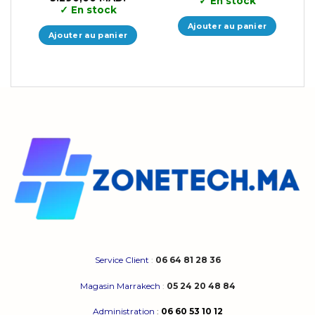
✓
En stock
prix
prix
✓
En stock
initial
actuel
était :
est :
Ajouter au panier
5.699,00 MAD..
5.290,00 MAD..
Ajouter au panier
Service Client
:
06 64 81 28 36
Magasin Marrakech
:
05 24 20 48 84
Administration
:
06 60 53 10 12