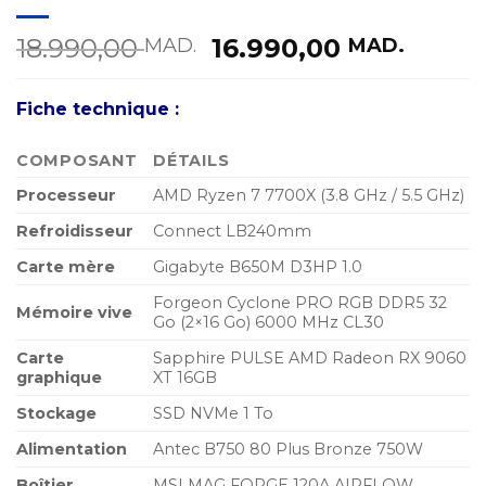
Le
Le
18.990,00
16.990,00
MAD.
MAD.
prix
prix
initial
actue
Fiche technique :
était :
est :
18.990,00 MAD..
16.99
COMPOSANT
DÉTAILS
Processeur
AMD Ryzen 7 7700X (3.8 GHz / 5.5 GHz)
Refroidisseur
Connect LB240mm
Carte mère
Gigabyte B650M D3HP 1.0
Forgeon Cyclone PRO RGB DDR5 32
Mémoire vive
Go (2×16 Go) 6000 MHz CL30
Carte
Sapphire PULSE AMD Radeon RX 9060
graphique
XT 16GB
Stockage
SSD NVMe 1 To
Alimentation
Antec B750 80 Plus Bronze 750W
Boîtier
MSI MAG FORGE 120A AIRFLOW