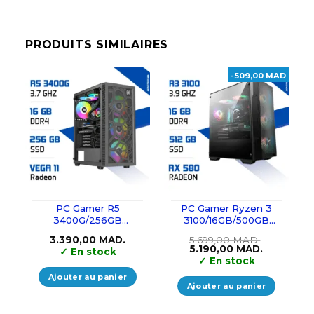
PRODUITS SIMILAIRES
-509,00 MAD
PC Gamer R5
PC Gamer Ryzen 3
3400G/256GB
3100/16GB/500GB
SSD/16GB/Radeon
SSD/ RX580
3.390,00
MAD.
5.699,00
MAD.
Vega11
Le
Le
5.190,00
MAD.
✓
En stock
prix
prix
✓
En stock
initial
actuel
était :
est :
Ajouter au panier
5.699,00 MAD..
5.190,00 M
Ajouter au panier