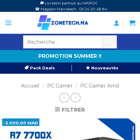
Passer
🚚 Livraison partout au MAROC
☎ Magasin Marrakech : 05 24 20 48 84
au
contenu
🔍
PROMOTION SUMMER !!
Pack Deals
Nouveautés
Accueil
/
PC Gamer
/
PC Gamer Amd
FILTRER
-2.000,00 MAD