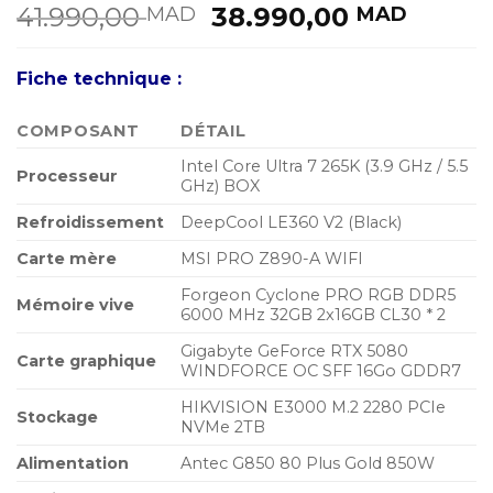
Le
Le
41.990,00
38.990,00
MAD
MAD
prix
prix
initial
actue
Fiche technique :
était :
est :
41.990,00 MAD.
38.99
COMPOSANT
DÉTAIL
Intel Core Ultra 7 265K (3.9 GHz / 5.5
Processeur
GHz) BOX
Refroidissement
DeepCool LE360 V2 (Black)
Carte mère
MSI PRO Z890-A WIFI
Forgeon Cyclone PRO RGB DDR5
Mémoire vive
6000 MHz 32GB 2x16GB CL30 * 2
Gigabyte GeForce RTX 5080
Carte graphique
WINDFORCE OC SFF 16Go GDDR7
HIKVISION E3000 M.2 2280 PCIe
Stockage
NVMe 2TB
Alimentation
Antec G850 80 Plus Gold 850W