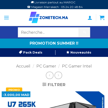
Passer
🚚 Livraison partout au MAROC
☎ Magasin Marrakech : 05 24 20 48 84
au
contenu
🔍
PROMOTION SUMMER !!
Pack Deals
Nouveautés
Accueil
/
PC Gamer
/
PC Gamer Intel
FILTRER
PROMO
-3.000,00 MAD