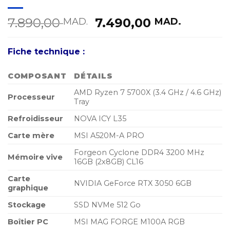
Le
Le
7.890,00
7.490,00
MAD.
MAD.
prix
prix
initial
actuel
Fiche technique :
était :
est :
7.890,00 MAD..
7.490,0
COMPOSANT
DÉTAILS
AMD Ryzen 7 5700X (3.4 GHz / 4.6 GHz)
Processeur
Tray
Refroidisseur
NOVA ICY L35
Carte mère
MSI A520M-A PRO
Forgeon Cyclone DDR4 3200 MHz
Mémoire vive
16GB (2x8GB) CL16
Carte
NVIDIA GeForce RTX 3050 6GB
graphique
Stockage
SSD NVMe 512 Go
Boîtier PC
MSI MAG FORGE M100A RGB