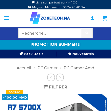
Passer
🚚 Livraison partout au MAROC
☎ Magasin Marrakech : 05 24 20 48 84
au
contenu
🔍
PROMOTION SUMMER !!
Pack Deals
Nouveautés
Accueil
/
PC Gamer
/
PC Gamer Amd
FILTRER
PROMO
-400,00 MAD