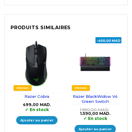
PRODUITS SIMILAIRES
-400,00 MAD
PROMO
PROMO
Razer Cobra
Razer BlackWidow V4
Green Switch
499,00
MAD.
✓
En stock
1.990,00
MAD.
Le
Le
1.590,00
MAD.
prix
prix
✓
En stock
Ajouter au panier
initial
actuel
était :
est :
1.990,00 MAD..
1.590,00 M
Ajouter au panier