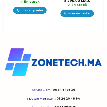
Le
Le
5.290,00
MAD.
✓
En stock
prix
prix
✓
En stock
initial
actuel
était :
est :
Ajouter au panier
5.699,00 MAD..
5.290,00 
Ajouter au panier
Service Client
:
06 64 81 28 36
Magasin Marrakech
:
05 24 20 48 84