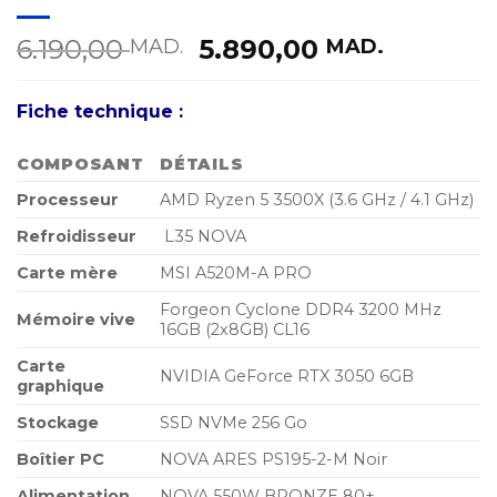
Le
Le
6.190,00
5.890,00
MAD.
MAD.
prix
prix
initial
actuel
Fiche technique :
était :
est :
6.190,00 MAD..
5.890,0
COMPOSANT
DÉTAILS
Processeur
AMD Ryzen 5 3500X (3.6 GHz / 4.1 GHz)
Refroidisseur
L35 NOVA
Carte mère
MSI A520M-A PRO
Forgeon Cyclone DDR4 3200 MHz
Mémoire vive
16GB (2x8GB) CL16
Carte
NVIDIA GeForce RTX 3050 6GB
graphique
Stockage
SSD NVMe 256 Go
Boîtier PC
NOVA ARES PS195-2-M Noir
Alimentation
NOVA 550W BRONZE 80+