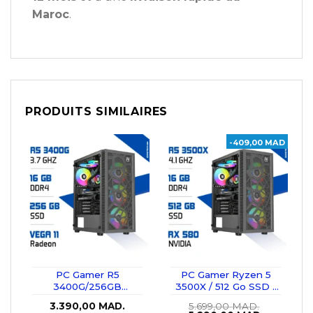
Maroc
.
PRODUITS SIMILAIRES
-409,00 MAD
PC Gamer R5
PC Gamer Ryzen 5
3400G/256GB
3500X / 512 Go SSD /
SSD/16GB/Radeon
16 Go RAM / RX 580
3.390,00
MAD.
5.699,00
MAD.
Vega11