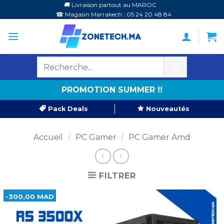
Passer
🚚 Livraison partout au MAROC
☎ Magasin Marrakech : 05 24 20 48 84
au
contenu
🔍
PROMOTION SUMMER !!
Pack Deals
Nouveautés
Accueil
/
PC Gamer
/
PC Gamer Amd
FILTRER
-300,00 MAD