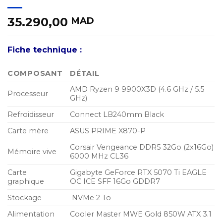
35.290,00
MAD
Fiche technique :
COMPOSANT
DÉTAIL
AMD Ryzen 9 9900X3D (4.6 GHz / 5.5
Processeur
GHz)
Refroidisseur
Connect LB240mm Black
Carte mère
ASUS PRIME X870-P
Corsair Vengeance DDR5 32Go (2x16Go)
Mémoire vive
6000 MHz CL36
Carte
Gigabyte GeForce RTX 5070 Ti EAGLE
graphique
OC ICE SFF 16Go GDDR7
Stockage
NVMe 2 To
Alimentation
Cooler Master MWE Gold 850W ATX 3.1