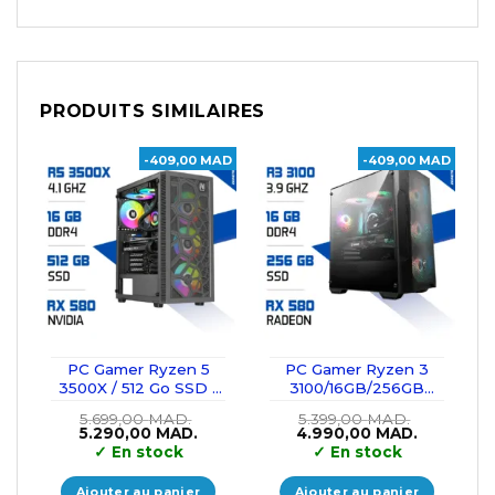
PRODUITS SIMILAIRES
-409,00 MAD
-409,00 MAD
PC Gamer Ryzen 5
PC Gamer Ryzen 3
3500X / 512 Go SSD /
3100/16GB/256GB
16 Go RAM / RX 580
SSD/RX580
5.699,00
MAD.
5.399,00
MAD.
Le
Le
Le
Le
5.290,00
MAD.
4.990,00
MAD.
prix
prix
prix
prix
✓
En stock
✓
En stock
initial
actuel
initial
actuel
était :
est :
était :
est :
5.699,00 MAD..
5.290,00 MAD..
5.399,00 MAD..
4.990,00 
Ajouter au panier
Ajouter au panier