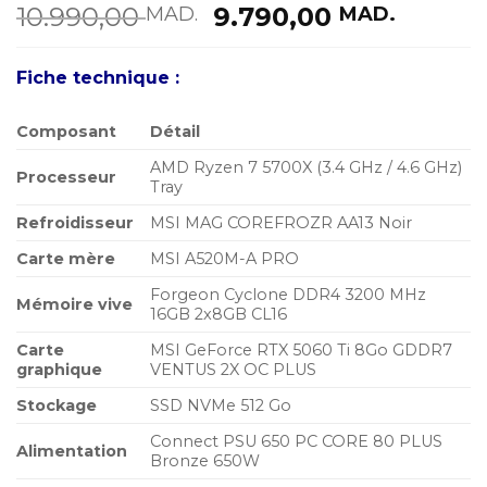
Le
Le
10.990,00
9.790,00
MAD.
MAD.
prix
prix
initial
actuel
Fiche technique :
était :
est :
10.990,00 MAD..
9.790,
Composant
Détail
AMD Ryzen 7 5700X (3.4 GHz / 4.6 GHz)
Processeur
Tray
Refroidisseur
MSI MAG COREFROZR AA13 Noir
Carte mère
MSI A520M-A PRO
Forgeon Cyclone DDR4 3200 MHz
Mémoire vive
16GB 2x8GB CL16
Carte
MSI GeForce RTX 5060 Ti 8Go GDDR7
graphique
VENTUS 2X OC PLUS
Stockage
SSD NVMe 512 Go
Connect PSU 650 PC CORE 80 PLUS
Alimentation
Bronze 650W