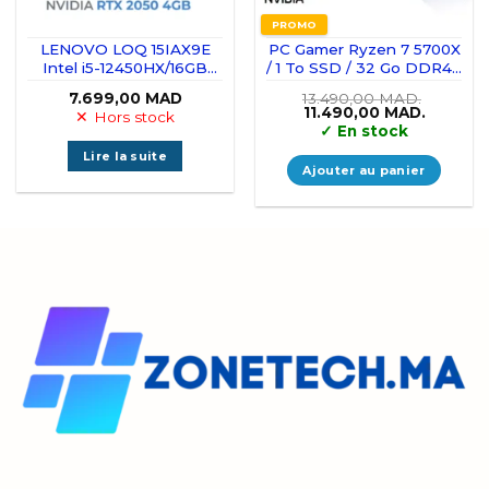
PROMO
LENOVO LOQ 15IAX9E
PC Gamer Ryzen 7 5700X
Intel i5-12450HX/16GB
/ 1 To SSD / 32 Go DDR4 /
DDR5/512GB SSD/15.6″
RTX 5060 Ti
7.699,00
MAD
13.490,00
MAD.
144Hz/RTX 2050
Le
Le
11.490,00
MAD.
Hors stock
4GB/FREEDOS
prix
prix
✓
En stock
initial
actuel
(83LK0075FE)
était :
est :
Lire la suite
13.490,00 MAD..
11.490,0
Ajouter au panier