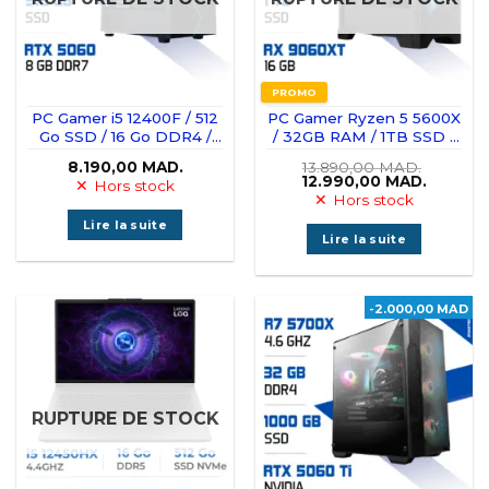
PROMO
PC Gamer i5 12400F / 512
PC Gamer Ryzen 5 5600X
Go SSD / 16 Go DDR4 /
/ 32GB RAM / 1TB SSD /
RTX 5060
RX 9060 XT 16GB
8.190,00
MAD.
13.890,00
MAD.
Le
Le
12.990,00
MAD.
Hors stock
prix
prix
Hors stock
initial
actuel
était :
est :
Lire la suite
13.890,00 MAD..
12.990,
Lire la suite
-2.000,00 MAD
RUPTURE DE STOCK