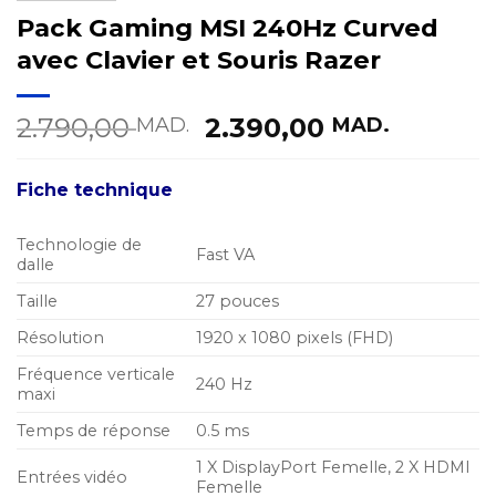
Pack Gaming MSI 240Hz Curved
avec Clavier et Souris Razer
Le
Le
2.790,00
2.390,00
MAD.
MAD.
prix
prix
initial
actuel
Fiche technique
était :
est :
2.790,00 MAD..
2.390,0
Technologie de
Fast VA
dalle
Taille
27 pouces
Résolution
1920 x 1080 pixels (FHD)
Fréquence verticale
240 Hz
maxi
Temps de réponse
0.5 ms
1 X DisplayPort Femelle, 2 X HDMI
Entrées vidéo
Femelle