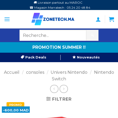
Passer
🚚 Livraison partout au MAROC
☎ Magasin Marrakech : 05 24 20 48 84
au
contenu
🔍
PROMOTION SUMMER !!
Pack Deals
Nouveautés
Accueil
/
consoles
/
Univers Nintendo
/
Nintendo
Switch
FILTRER
PROMO
-600,00 MAD