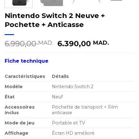
Nintendo Switch 2 Neuve +
Pochette + Anticasse
Le
Le
6.990,00
6.390,00
MAD.
MAD.
prix
prix
initial
actuel
Fiche technique
était :
est :
6.990,00 MAD..
6.390,0
Caractéristiques
Détails
Modèle
Nintendo Switch 2
État
Neuf
Accessoires
Pochette de transport + Film
inclus
anticasse
Mode de jeu
Portable et TV
Affichage
Écran HD amélioré