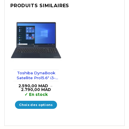
PRODUITS SIMILAIRES
Toshiba DynaBook
Satellite Pro15.6″ i3-
10110U/8GB/256GB
2.590,00
MAD
–
SSD
Plage
2.790,00
MAD
de
✓
En stock
prix :
2.590,00 MAD
à
Choix des options
2.790,00 MAD
Ce
produit
a