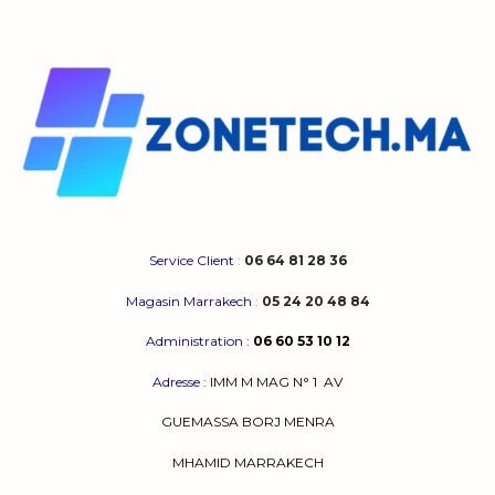
plusieurs
variations.
Les
options
peuvent
être
choisies
sur
la
page
du
produit
Service Client
:
06 64 81 28 36
Magasin Marrakech
:
05 24 20 48 84
Administration
:
06 60 53 10 12
Adresse
:
IMM M MAG N° 1
AV
GUEMASSA
BORJ MENRA
MHAMID MARRAKECH