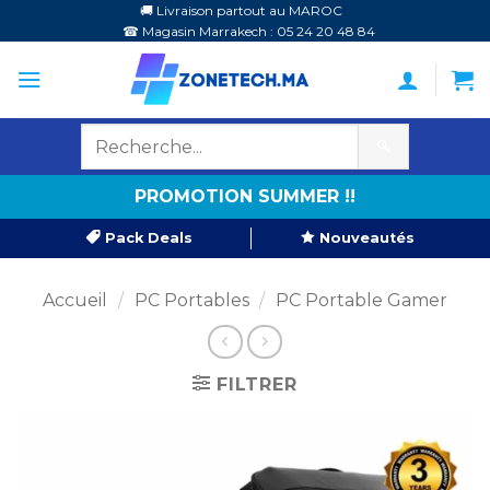
Passer
🚚 Livraison partout au MAROC
☎ Magasin Marrakech : 05 24 20 48 84
au
contenu
🔍
PROMOTION SUMMER !!
Pack Deals
Nouveautés
Accueil
/
PC Portables
/
PC Portable Gamer
FILTRER