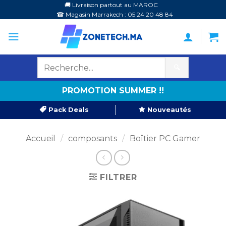
Passer
🚚 Livraison partout au MAROC
☎ Magasin Marrakech : 05 24 20 48 84
au
contenu
🔍
PROMOTION SUMMER !!
Pack Deals
Nouveautés
Accueil
/
composants
/
Boîtier PC Gamer
FILTRER