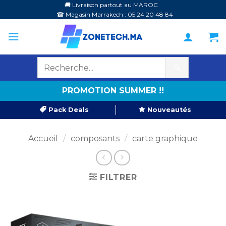
Passer
🚚 Livraison partout au MAROC
☎ Magasin Marrakech : 05 24 20 48 84
au
contenu
🔍
PROMOTION SUMMER !!
Pack Deals
Nouveautés
Accueil
/
composants
/
carte graphique
FILTRER