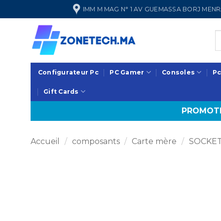
Passer
IMM M MAG N° 1 AV GUEMASSA BORJ ME
au
contenu
Configurateur Pc
PC Gamer
Consoles
Pc
Gift Cards
PROMOTI
Accueil
/
composants
/
Carte mère
/
SOCKET