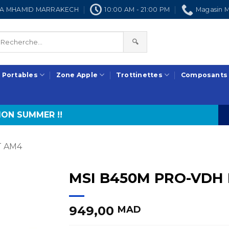
NRA MHAMID MARRAKECH
10:00 AM - 21:00 PM
Magasin M
🔍
 Portables
Zone Apple
Trottinettes
Composants
ON SUMMER !!
 AM4
MSI B450M PRO-VDH
949,00
MAD