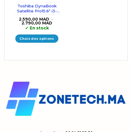
Toshiba DynaBook
Satellite Pro15.6″ i3-
10110U/8GB/256GB
2.590,00
MAD
–
SSD
Plage
2.790,00
MAD
de
✓
En stock
prix :
2.590,00 MAD
à
Choix des options
2.790,00 MAD
Ce
produit
a
plusieurs
variations.
Les
options
peuvent
être
choisies
sur
la
page
du
produit