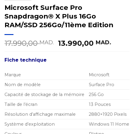
Microsoft Surface Pro
Snapdragon® X Plus 16Go
RAM/SSD 256Go/11ème Edition
Le
Le
17.990,00
13.990,00
MAD.
MAD.
prix
prix
initial
actue
Fiche technique
était :
est :
17.990,00 MAD..
13.99
Marque
Microsoft
Nom de modèle
Surface Pro
Capacité de stockage de la mémoire
256 Go
Taille de l’écran
13 Pouces
Résolution d’affichage maximale
2880×1920 Pixels
Système d’exploitation
Windows 11 Home
Couleur
Platine