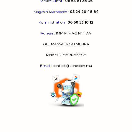
Service Client
:
06 64 81 28 36
Magasin Marrakech
:
05 24 20 48 84
Administration
:
06 60 53 10 12
Adresse
:
IMM M MAG N° 1
AV
GUEMASSA
BORJ MENRA
MHAMID MARRAKECH
Email
: contact@zonetech.ma