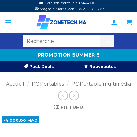
Passer
🚚 Livraison partout au MAROC
☎ Magasin Marrakech : 05 24 20 48 84
au
contenu
🔍
PROMOTION SUMMER !!
Pack Deals
Nouveautés
Accueil
/
PC Portables
/
PC Portable multimédia
FILTRER
-4.000,00 MAD