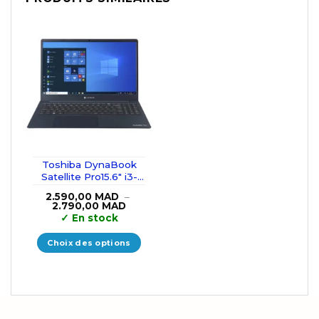
Toshiba DynaBook
Satellite Pro15.6″ i3-
10110U/8GB/256GB
2.590,00
MAD
–
SSD
Plage
2.790,00
MAD
de
✓
En stock
prix :
2.590,00 MAD
à
Choix des options
2.790,00 MAD
Ce
produit
a
plusieurs