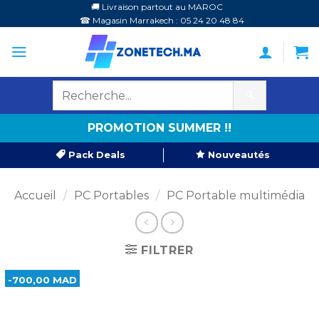
Passer
🚚 Livraison partout au MAROC
☎ Magasin Marrakech : 05 24 20 48 84
au
contenu
🔍
PROMOTION SUMMER !!
Pack Deals
Nouveautés
Accueil
/
PC Portables
/
PC Portable multimédia
FILTRER
-700,00 MAD