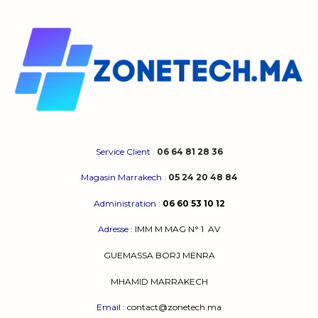
variations.
Les
options
peuvent
être
choisies
sur
la
page
du
produit
Service Client
:
06 64 81 28 36
Magasin Marrakech
:
05 24 20 48 84
Administration
:
06 60 53 10 12
Adresse
:
IMM M MAG N° 1
AV
GUEMASSA
BORJ MENRA
MHAMID MARRAKECH
Email
: contact@zonetech.ma