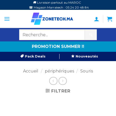
Passer
🚚 Livraison partout au MAROC
☎ Magasin Marrakech : 05 24 20 48 84
au
contenu
🔍
PROMOTION SUMMER !!
Pack Deals
Nouveautés
Accueil
/
périphériques
/
Souris
FILTRER