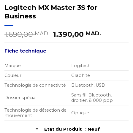
Logitech MX Master 3S for
Business
Le
Le
1.690,00
1.390,00
MAD.
MAD.
prix
prix
initial
actuel
Fiche technique
était :
est :
1.690,00 MAD..
1.390,00
Marque
Logitech
Couleur
Graphite
Technologie de connectivité
Bluetooth, USB
Sans fil, Bluetooth,
Dossier spécial
droitier, 8 000 ppp
Technologie de détection de
Optique
mouvement
≡ État du Produit : Neuf