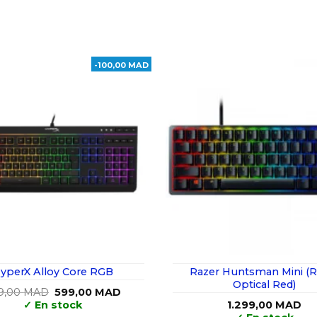
-100,00 MAD
yperX Alloy Core RGB
Razer Huntsman Mini (R
Optical Red)
Le
Le
9,00
MAD
599,00
MAD
prix
prix
✓
En stock
1.299,00
MAD
initial
actuel