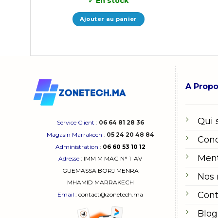
✓
En stock
Ajouter au panier
A Prop
Qui
Service Client
:
06 64 81 28 36
Magasin Marrakech
:
05 24 20 48 84
Cond
Administration
:
06 60 53 10 12
Ment
Adresse
:
IMM M MAG N° 1
AV
GUEMASSA
BORJ MENRA
Nos
MHAMID MARRAKECH
Cont
Email
: contact@zonetech.ma
Blog