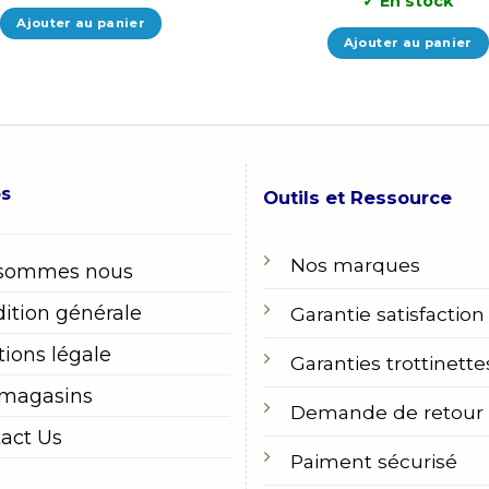
✓
En stock
était :
est :
699,00 MAD.
599,00 MAD.
Ajouter au panier
Ajouter au panier
os
Outils et Ressource
Nos marques
 sommes nous
ition générale
Garantie satisfaction
ions légale
Garanties trottinette
 magasins
Demande de retour
act Us
Paiment sécurisé