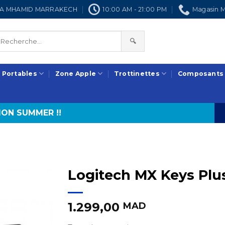
NRA MHAMID MARRAKECH
10:00 AM - 21:00 PM
Magasin M
🔍
 Portables
Zone Apple
Trottinettes
Composants
ON SUMMER !!
Logitech MX Keys Plus
1.299,00
MAD