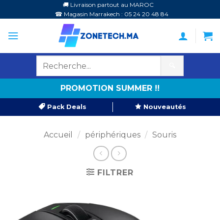
Passer
🚚 Livraison partout au MAROC
☎ Magasin Marrakech : 05 24 20 48 84
au
contenu
🔍
PROMOTION SUMMER !!
Pack Deals
Nouveautés
Accueil
/
périphériques
/
Souris
FILTRER