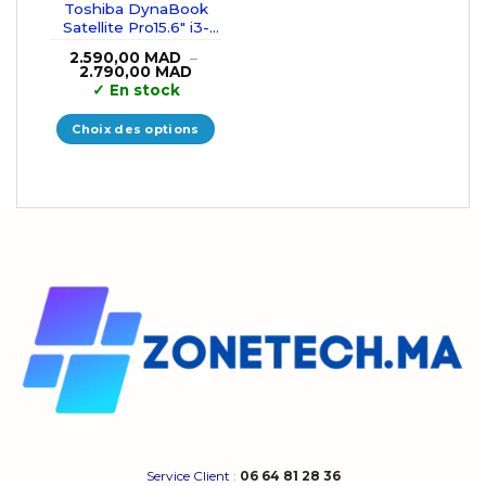
Toshiba DynaBook
Satellite Pro15.6″ i3-
10110U/8GB/256GB
2.590,00
MAD
–
SSD
Plage
2.790,00
MAD
de
✓
En stock
prix :
2.590,00 MAD
à
Choix des options
2.790,00 MAD
Ce
produit
a
plusieurs
variations.
Les
options
peuvent
être
choisies
sur
la
page
du
produit
Service Client
:
06 64 81 28 36