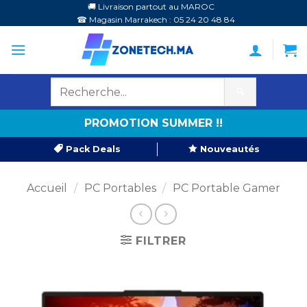
Passer
🚚 Livraison partout au MAROC
☎ Magasin Marrakech : 05 24 20 48 84
au
contenu
🔍
PROMOTION SUMMER !!
Pack Deals
Nouveautés
Accueil
/
PC Portables
/
PC Portable Gamer
FILTRER