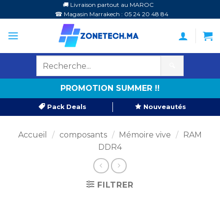
Passer
🚚 Livraison partout au MAROC
☎ Magasin Marrakech : 05 24 20 48 84
au
contenu
🔍
PROMOTION SUMMER !!
Pack Deals
Nouveautés
Accueil
/
composants
/
Mémoire vive
/
RAM
DDR4
FILTRER