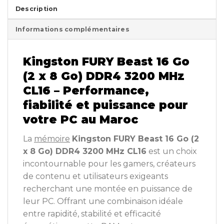
Description
Informations complémentaires
Kingston FURY Beast 16 Go
(2 x 8 Go) DDR4 3200 MHz
CL16 – Performance,
fiabilité et puissance pour
votre PC au Maroc
La
mémoire
Kingston FURY Beast 16 Go (2
x 8 Go) DDR4 3200 MHz CL16
est un choix
incontournable pour les gamers, créateurs
de contenu et utilisateurs exigeants
recherchant une montée en puissance de
leur PC. Offrant une combinaison idéale
entre rapidité, stabilité et efficacité