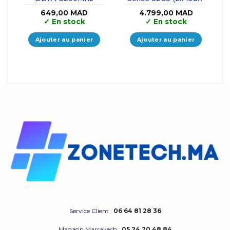
DDR5 6000 MHz
649,00
MAD
4.799,00
MAD
CL36
✓
En stock
✓
En stock
Ajouter au panier
Ajouter au panier
Service Client
:
06 64 81 28 36
Magasin Marrakech
:
05 24 20 48 84